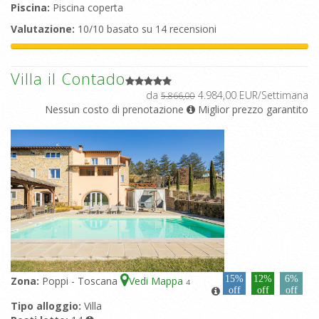
Piscina:
Piscina coperta
Valutazione:
10/10 basato su 14 recensioni
Villa il Contado
da
4.984,00 EUR/Settimana
5.866,00
Nessun costo di prenotazione
Miglior prezzo garantito
15%
12%
6%
Zona:
Poppi - Toscana
Vedi Mappa
4
off
off
off
Tipo alloggio:
Villa