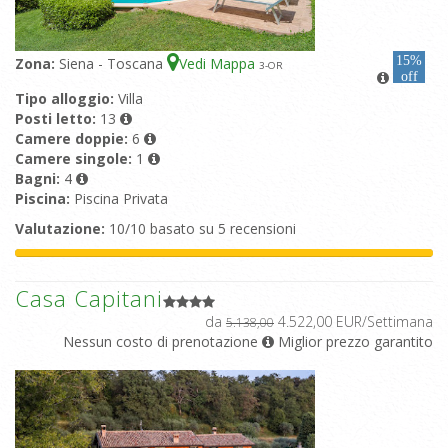
15%
Zona:
Siena - Toscana
Vedi Mappa
3
-OR
off
Tipo alloggio:
Villa
Posti letto:
13
Camere doppie:
6
Camere singole:
1
Bagni:
4
Piscina:
Piscina Privata
Valutazione:
10/10 basato su 5 recensioni
Casa Capitani
da
4.522,00 EUR/Settimana
5.138,00
Nessun costo di prenotazione
Miglior prezzo garantito