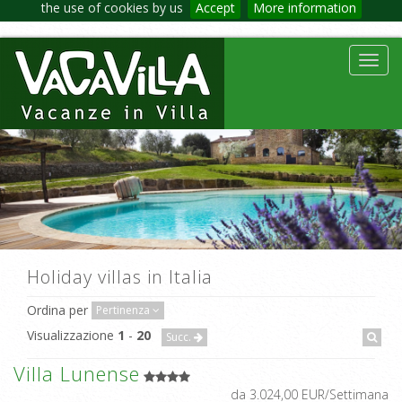
the use of cookies by us
Accept
More information
Toggl
navig
Holiday villas in Italia
Ordina per
Pertinenza
Visualizzazione
1
-
20
Succ.
Villa Lunense
da 3.024,00 EUR/Settimana