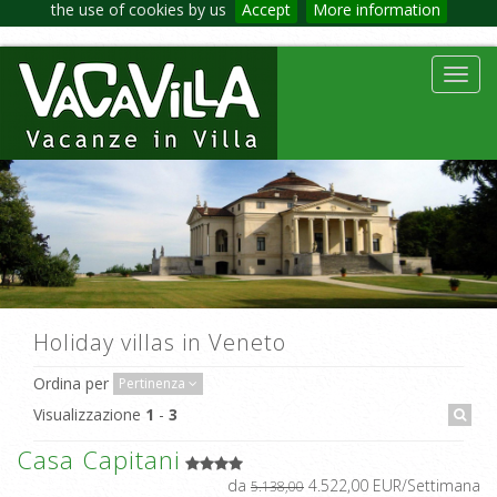
the use of cookies by us
Accept
More information
Toggl
navig
Holiday villas in Veneto
Ordina per
Pertinenza
Visualizzazione
1
-
3
Casa Capitani
da
4.522,00 EUR/Settimana
5.138,00