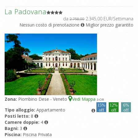
La Padovana
da
2.345,00 EUR/Settimana
2.758,00
Nessun costo di prenotazione
Miglior prezzo garantito
Zona:
Piombino Dese - Veneto
Vedi Mappa
3
-OR
15%
12%
6%
Tipo alloggio:
Appartamento
off
off
off
Posti letto:
8
Camere doppie:
4
Bagni:
3
Piscina:
Piscina Privata