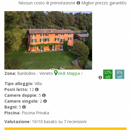
Nessun costo di prenotazione
Miglior prezzo garantito
12%
6%
Zona:
Bardolino - Veneto
Vedi Mappa
7
off
off
Tipo alloggio:
Villa
Posti letto:
12
Camere doppie:
5
Camere singole:
2
Bagni:
5
Piscina:
Piscina Privata
Valutazione:
10/10 basato su 7 recensioni