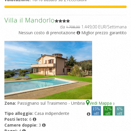
Villa il Mandorlo
da
1.449,00 EUR/Settimana
1.708,00
Nessun costo di prenotazione
Miglior prezzo garantito
Zona:
Passignano sul Trasimeno - Umbria
Vedi Mappa
3
15%
12%
6%
Tipo alloggio:
Casa indipendente
off
off
off
Posti letto:
6
Camere doppie:
3
Bagni:
4