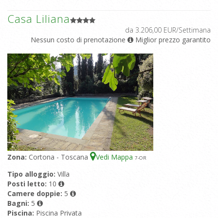
Casa Liliana
da 3.206,00 EUR/Settimana
Nessun costo di prenotazione
Miglior prezzo garantito
Zona:
Cortona - Toscana
Vedi Mappa
7
-OR
Tipo alloggio:
Villa
Posti letto:
10
Camere doppie:
5
Bagni:
5
Piscina:
Piscina Privata