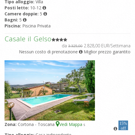
Tipo alloggio:
Villa
Posti letto:
10-12
Camere doppie:
5
Bagni:
5
Piscina:
Piscina Privata
Casale il Gelso
da
2.828,00 EUR/Settimana
3.325,00
Nessun costo di prenotazione
Miglior prezzo garantito
15%
Zona:
Cortona - Toscana
Vedi Mappa
5
off
Tipo alloggio:
Casa indipendente