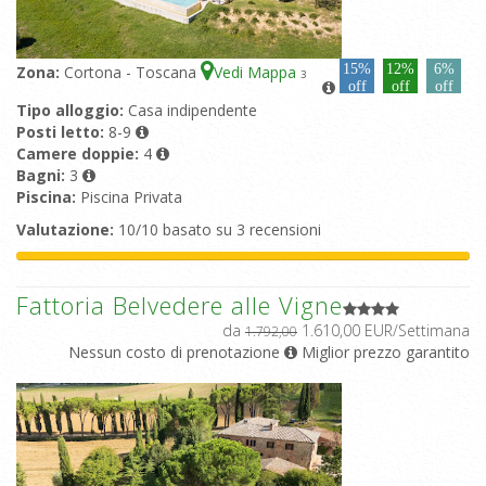
15%
12%
6%
Zona:
Cortona - Toscana
Vedi Mappa
3
off
off
off
Tipo alloggio:
Casa indipendente
Posti letto:
8-9
Camere doppie:
4
Bagni:
3
Piscina:
Piscina Privata
Valutazione:
10/10 basato su 3 recensioni
Fattoria Belvedere alle Vigne
da
1.610,00 EUR/Settimana
1.792,00
Nessun costo di prenotazione
Miglior prezzo garantito