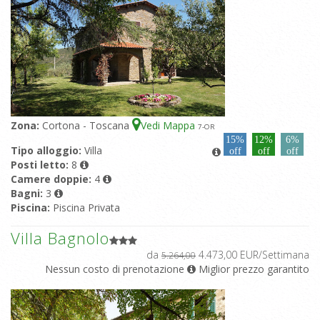
Zona:
Cortona - Toscana
Vedi Mappa
7
-OR
15%
12%
6%
Tipo alloggio:
Villa
off
off
off
Posti letto:
8
Camere doppie:
4
Bagni:
3
Piscina:
Piscina Privata
Villa Bagnolo
da
4.473,00 EUR/Settimana
5.264,00
Nessun costo di prenotazione
Miglior prezzo garantito