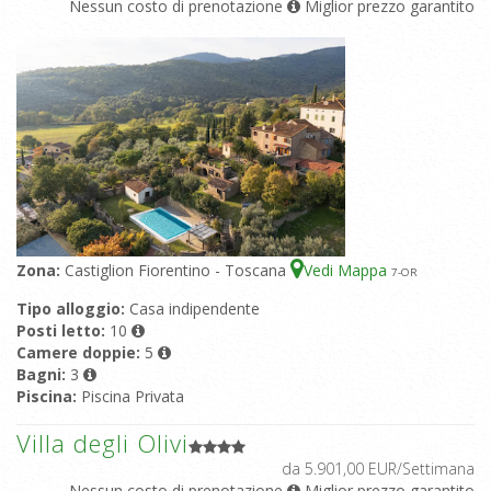
Nessun costo di prenotazione
Miglior prezzo garantito
Zona:
Castiglion Fiorentino - Toscana
Vedi Mappa
7
-OR
Tipo alloggio:
Casa indipendente
Posti letto:
10
Camere doppie:
5
Bagni:
3
Piscina:
Piscina Privata
Villa degli Olivi
da 5.901,00 EUR/Settimana
Nessun costo di prenotazione
Miglior prezzo garantito