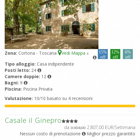
15%
12%
6%
Zona:
Cortona - Toscana
Vedi Mappa
4
off
off
off
Tipo alloggio:
Casa indipendente
Posti letto:
24
Camere doppie:
12
Bagni:
9
Piscina:
Piscina Privata
Valutazione:
10/10 basato su 4 recensioni
Casale il Ginepro
da
2.807,00 EUR/Settimana
3.304,00
Nessun costo di prenotazione
Miglior prezzo garantito