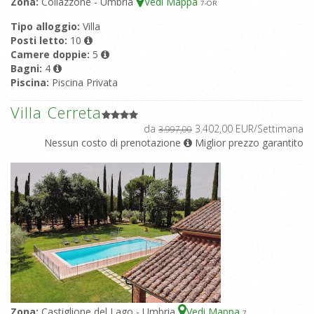
Zona:
Collazzone - Umbria
Vedi Mappa
7
-OR
Tipo alloggio:
Villa
Posti letto:
10
Camere doppie:
5
Bagni:
4
Piscina:
Piscina Privata
Villa Cerreta
da
3.402,00 EUR/Settimana
3.997,00
Nessun costo di prenotazione
Miglior prezzo garantito
Zona:
Castiglione del Lago - Umbria
Vedi Mappa
7