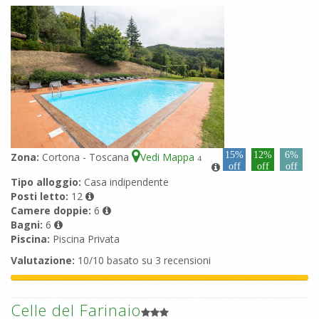
15%
12%
6%
Zona:
Cortona - Toscana
Vedi Mappa
4
off
off
off
Tipo alloggio:
Casa indipendente
Posti letto:
12
Camere doppie:
6
Bagni:
6
Piscina:
Piscina Privata
Valutazione:
10/10 basato su 3 recensioni
Celle del Farinaio