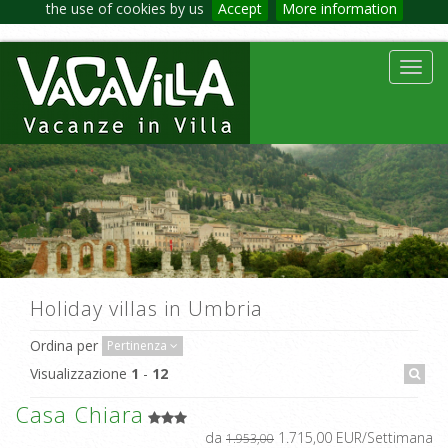
the use of cookies by us
Accept
More information
Toggl
navig
Holiday villas in Umbria
Ordina per
Pertinenza
Visualizzazione
1
-
12
Casa Chiara
da
1.715,00 EUR/Settimana
1.953,00