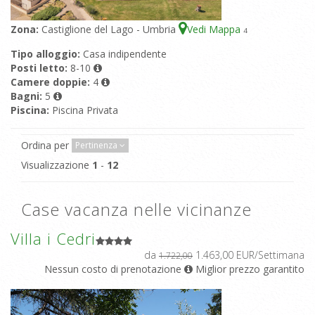
Zona:
Castiglione del Lago - Umbria
Vedi Mappa
4
Tipo alloggio:
Casa indipendente
Posti letto:
8-10
Camere doppie:
4
Bagni:
5
Piscina:
Piscina Privata
Ordina per
Pertinenza
Visualizzazione
1
-
12
Case vacanza nelle vicinanze
Villa i Cedri
da
1.463,00 EUR/Settimana
1.722,00
Nessun costo di prenotazione
Miglior prezzo garantito