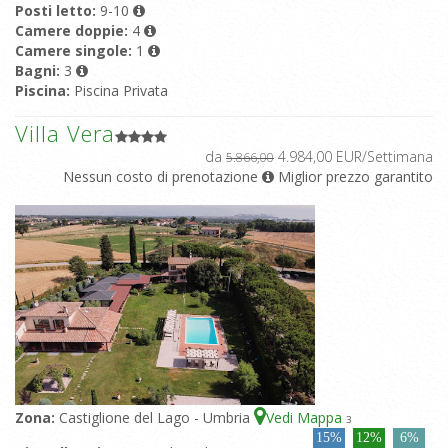
Posti letto:
9-10
Camere doppie:
4
Camere singole:
1
Bagni:
3
Piscina:
Piscina Privata
Villa Vera
da
4.984,00 EUR/Settimana
5.866,00
Nessun costo di prenotazione
Miglior prezzo garantito
Zona:
Castiglione del Lago - Umbria
Vedi Mappa
3
15%
12%
6%