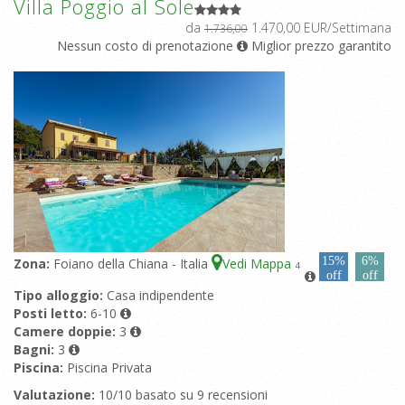
Villa Poggio al Sole
da
1.470,00 EUR/Settimana
1.736,00
Nessun costo di prenotazione
Miglior prezzo garantito
15%
6%
Zona:
Foiano della Chiana - Italia
Vedi Mappa
4
off
off
Tipo alloggio:
Casa indipendente
Posti letto:
6-10
Camere doppie:
3
Bagni:
3
Piscina:
Piscina Privata
Valutazione:
10/10 basato su 9 recensioni