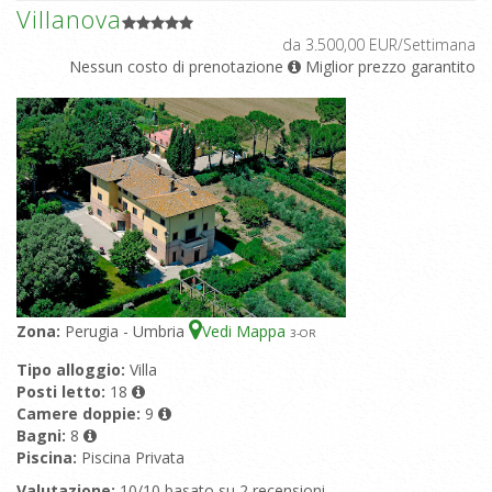
Villanova
da 3.500,00 EUR/Settimana
Nessun costo di prenotazione
Miglior prezzo garantito
Zona:
Perugia - Umbria
Vedi Mappa
3
-OR
Tipo alloggio:
Villa
Posti letto:
18
Camere doppie:
9
Bagni:
8
Piscina:
Piscina Privata
Valutazione:
10/10 basato su 2 recensioni