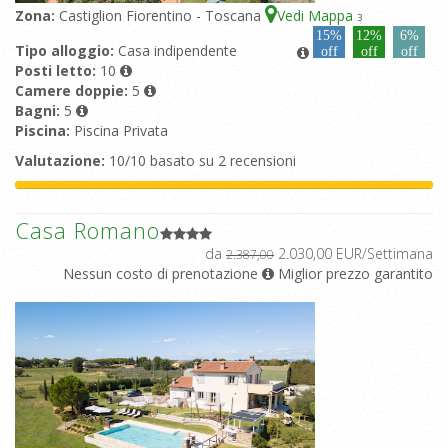
Zona:
Castiglion Fiorentino - Toscana
Vedi Mappa
3
15%
12%
6%
Tipo alloggio:
Casa indipendente
off
off
off
Posti letto:
10
Camere doppie:
5
Bagni:
5
Piscina:
Piscina Privata
Valutazione:
10/10 basato su 2 recensioni
Casa Romano
da
2.030,00 EUR/Settimana
2.387,00
Nessun costo di prenotazione
Miglior prezzo garantito