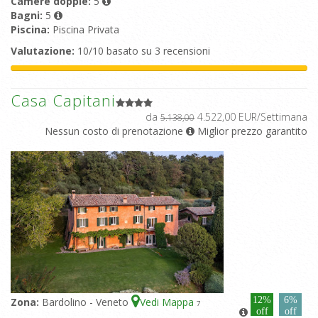
Camere doppie:
5
Bagni:
5
Piscina:
Piscina Privata
Valutazione:
10/10 basato su 3 recensioni
Casa Capitani
da
4.522,00 EUR/Settimana
5.138,00
Nessun costo di prenotazione
Miglior prezzo garantito
12%
6%
Zona:
Bardolino - Veneto
Vedi Mappa
7
off
off