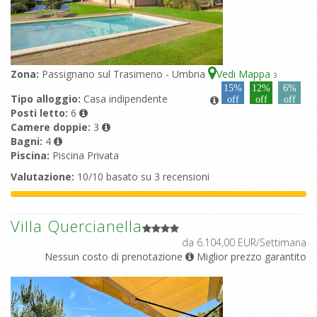
Zona:
Passignano sul Trasimeno - Umbria
Vedi Mappa
3
15%
12%
6%
Tipo alloggio:
Casa indipendente
off
off
off
Posti letto:
6
Camere doppie:
3
Bagni:
4
Piscina:
Piscina Privata
Valutazione:
10/10 basato su 3 recensioni
Villa Quercianella
da 6.104,00 EUR/Settimana
Nessun costo di prenotazione
Miglior prezzo garantito