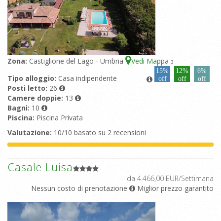
Zona:
Castiglione del Lago - Umbria
Vedi Mappa
3
15%
12%
6%
Tipo alloggio:
Casa indipendente
off
off
off
Posti letto:
26
Camere doppie:
13
Bagni:
10
Piscina:
Piscina Privata
Valutazione:
10/10 basato su 2 recensioni
Casale Luisa
da 4.466,00 EUR/Settimana
Nessun costo di prenotazione
Miglior prezzo garantito