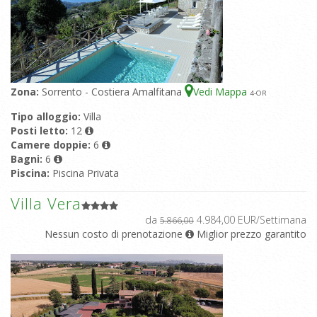
Zona:
Sorrento - Costiera Amalfitana
Vedi Mappa
4
-OR
Tipo alloggio:
Villa
Posti letto:
12
Camere doppie:
6
Bagni:
6
Piscina:
Piscina Privata
Villa Vera
da
4.984,00 EUR/Settimana
5.866,00
Nessun costo di prenotazione
Miglior prezzo garantito