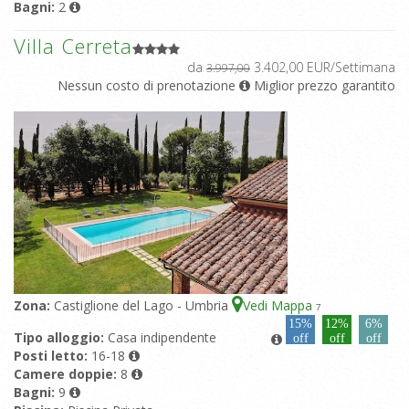
Bagni:
2
Villa Cerreta
da
3.402,00 EUR/Settimana
3.997,00
Nessun costo di prenotazione
Miglior prezzo garantito
Zona:
Castiglione del Lago - Umbria
Vedi Mappa
7
15%
12%
6%
Tipo alloggio:
Casa indipendente
off
off
off
Posti letto:
16-18
Camere doppie:
8
Bagni:
9