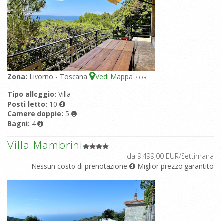
Zona:
Livorno - Toscana
Vedi Mappa
7
-OR
Tipo alloggio:
Villa
Posti letto:
10
Camere doppie:
5
Bagni:
4
Villa Mambrini
da 9.499,00 EUR/Settimana
Nessun costo di prenotazione
Miglior prezzo garantito