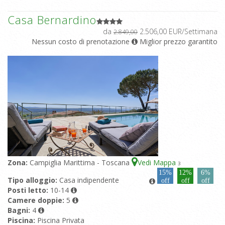
Casa Bernardino
da
2.506,00 EUR/Settimana
2.849,00
Nessun costo di prenotazione
Miglior prezzo garantito
Zona:
Campiglia Marittima - Toscana
Vedi Mappa
3
15%
12%
6%
Tipo alloggio:
Casa indipendente
off
off
off
Posti letto:
10-14
Camere doppie:
5
Bagni:
4
Piscina:
Piscina Privata