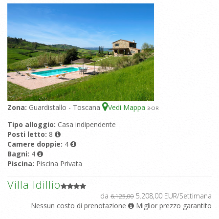
Zona:
Guardistallo - Toscana
Vedi Mappa
3
-OR
Tipo alloggio:
Casa indipendente
Posti letto:
8
Camere doppie:
4
Bagni:
4
Piscina:
Piscina Privata
Villa Idillio
da
5.208,00 EUR/Settimana
6.125,00
Nessun costo di prenotazione
Miglior prezzo garantito