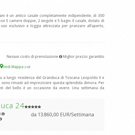
tani è un antico casale completamente indipendente, di 300
n 5 camere doppie, 2 singole e 5 bagni. Il casale, dotato di
 uso esclusivo e loggia attrezzata per pranzare all’aperto,
Nessun costo di prenotazione
Miglior prezzo garantito
Vedi Mappa
2
-OR
o fu a lungo residenza del Granduca di Toscana Leopoldo II e
ca sono rimasti ad impreziosire questa splendida dimora. Per
nti del bello è un occasione da vivere. Una settimana da
duca 24
4
da 13.860,00 EUR/Settimana