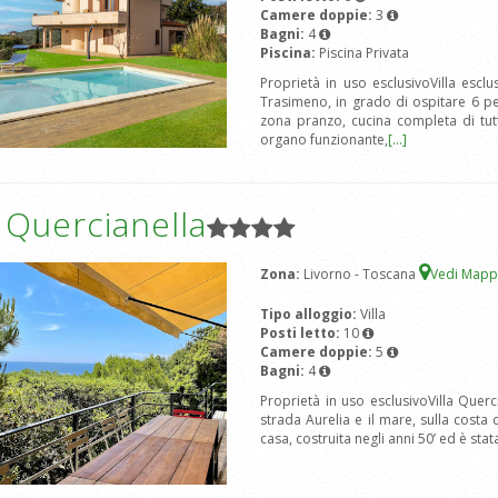
Camere doppie:
3
Bagni:
4
Piscina:
Piscina Privata
Proprietà in uso esclusivoVilla esc
Trasimeno, in grado di ospitare 6 
zona pranzo, cucina completa di tut
organo funzionante,
[...]
a Quercianella
Zona:
Livorno - Toscana
Vedi Map
Tipo alloggio:
Villa
Posti letto:
10
Camere doppie:
5
Bagni:
4
Proprietà in uso esclusivoVilla Querc
strada Aurelia e il mare, sulla costa 
casa, costruita negli anni 50’ ed è sta