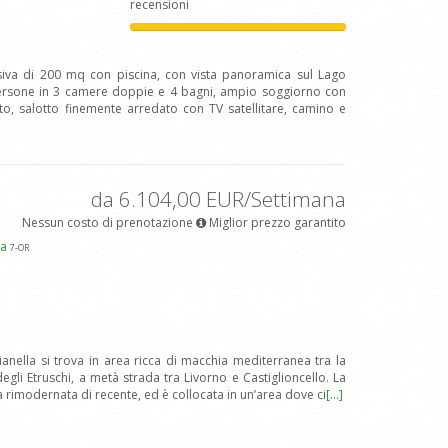
recensioni
lusiva di 200 mq con piscina, con vista panoramica sul Lago
persone in 3 camere doppie e 4 bagni, ampio soggiorno con
to, salotto finemente arredato con TV satellitare, camino e
da 6.104,00 EUR/Settimana
Nessun costo di prenotazione
Miglior prezzo garantito
pa
7
-OR
ianella si trova in area ricca di macchia mediterranea tra la
degli Etruschi, a metà strada tra Livorno e Castiglioncello. La
ta rimodernata di recente, ed è collocata in un’area dove ci
[...]