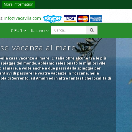
More information
us:
info@vacavilla.com
€ EUR
Italiano
se vacanza al mare
ella casa vacanze al mare. L'Italia offre alcune tra le più
 spiagge del mondo, abbiamo selezionato le migliori vile
o al mare, a volte anche a due passi dalla spiaggia per
ntirvi di passare le vostre vacanze in Toscana, nella
ola di Sorrento, ad Amalfi ed in altre fantastiche località di
e