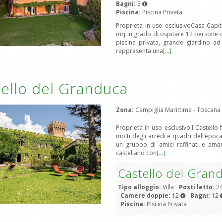
Bagni:
5
Piscina:
Piscina Privata
Proprietà in uso esclusivoCasa Capi
mq in grado di ospitare 12 persone co
piscina privata, grande giardino ad
rappresenta una
[...]
ello del Granduca
Zona:
Campiglia Marittima - Toscana
Proprietà in uso esclusivoIl Castell
molti degli arredi e quadri dell’epo
un gruppo di amici raffinati e ama
castellano con
[...]
Castello del Gran
Tipo alloggio:
Villa
Posti letto:
2
Camere doppie:
12
Bagni:
12
Piscina:
Piscina Privata