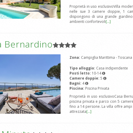
Proprietà in uso esclusivoVilla mode
nelle sue 3 camere doppie, 1 came
dispongono di una grande giardino c
ambienti confortevoli
[...]
a Bernardino
Zona:
Campiglia Marittima - Toscana
Tipo alloggio:
Casa indipendente
Posti letto:
10-14
Camere doppie:
5
Bagni:
4
Piscina:
Piscina Privata
Proprietà in uso esclusivoCasa Bern
piscina privata e parco con 5 camere
fino a 14 persone. La villa offre ampi
attrezzata
[...]