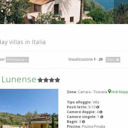
ay villas in Italia
 per
Visualizzazione
1
-
20
Pertinenza
Succ.
a Lunense
Zona:
Carrara - Toscana
Vedi Map
Tipo alloggio:
Villa
Posti letto:
9-10
Camere doppie:
4
Camere singole:
1
Bagni:
3
Piscina:
Piscina Privata