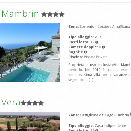
a Mambrini
Zona:
Sorrento - Costiera Amalfitana
Tipo alloggio:
Villa
Posti letto:
12
Camere doppie:
6
Bagni:
6
Piscina:
Piscina Privata
Proprietà in uso esclusivoVilla Mambri
periodo. Nel 2012 è stata interame
luminosissima villa per le vacanze 
vegetazione
[...]
a Vera
Zona:
Castiglione del Lago - Umbria
Tipo alloggio:
Casa indipendente
Posti letto:
26