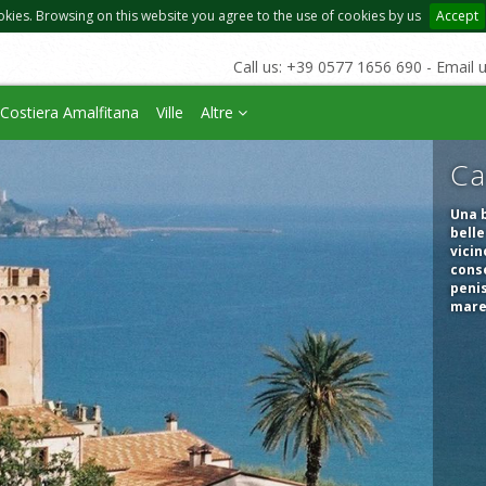
okies. Browsing on this website you agree to the use of cookies by us
Accept
Call us: +39 0577 1656 690 - Email 
Costiera Amalfitana
Ville
Altre
Ca
Una b
belle
vicin
conse
penis
mar