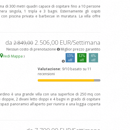
rna di 300 metri quadri capace di ospitare fino a 10 persone
ra singola, 1 tripla e 3 bagni. Esternamente gli ospiti
on piscina privata e barbecue in muratura. La villa offre
da
2.506,00 EUR/Settimana
2.849,00
Nessun costo di prenotazione
Miglior prezzo garantito
Vedi Mappa
15%
12%
6%
3
off
off
off
Valutazione:
9/10 basato su 11
recensioni
ardino è una grande villa con una superficie di 250 mq con
 doppie, 2 divani letto doppi e 4 bagni in grado di ospitare
 spazi panoramici all’aperto per riunirsi e una loggia coperta