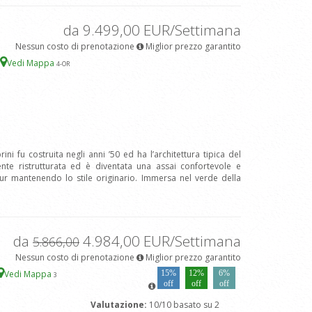
da 9.499,00 EUR/Settimana
Nessun costo di prenotazione
Miglior prezzo garantito
Vedi Mappa
4
-OR
ni fu costruita negli anni ’50 ed ha l’architettura tipica del
nte ristrutturata ed è diventata una assai confortevole e
pur mantenendo lo stile originario. Immersa nel verde della
da
4.984,00 EUR/Settimana
5.866,00
Nessun costo di prenotazione
Miglior prezzo garantito
Vedi Mappa
15%
12%
6%
3
off
off
off
Valutazione:
10/10 basato su 2