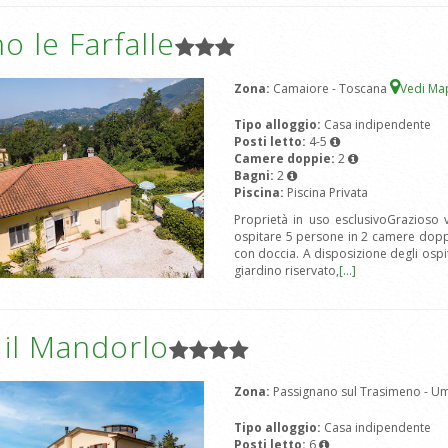
ino le Farfalle
Zona:
Camaiore - Toscana
Vedi M
Tipo alloggio:
Casa indipendente
Posti letto:
4-5
Camere doppie:
2
Bagni:
2
Piscina:
Piscina Privata
Proprietà in uso esclusivoGrazioso 
ospitare 5 persone in 2 camere doppi
con doccia. A disposizione degli ospi
giardino riservato,
[...]
a il Mandorlo
Zona:
Passignano sul Trasimeno - U
Tipo alloggio:
Casa indipendente
Posti letto:
6