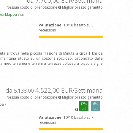
da 7.700,00 EUR/Settimana
Nessun costo di prenotazione
Miglior prezzo garantito
edi Mappa
3
-OR
Valutazione:
10/10 basato su 3
recensioni
nuta si trova nella piccola frazione di Minuta a circa 1 km da
Amalfitana situato su un costone roccioso, circondato dalla
a mediterranea e terreni a terrazze coltivati a piccole vigne
da
4.522,00 EUR/Settimana
5.138,00
Nessun costo di prenotazione
Miglior prezzo garantito
ppa
12%
6%
7
off
off
Valutazione:
10/10 basato su 7
recensioni