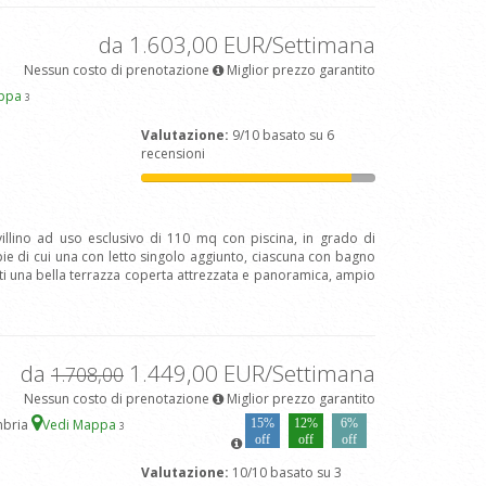
da 1.603,00 EUR/Settimana
Nessun costo di prenotazione
Miglior prezzo garantito
appa
3
Valutazione:
9/10 basato su 6
recensioni
villino ad uso esclusivo di 110 mq con piscina, in grado di
e di cui una con letto singolo aggiunto, ciascuna con bagno
ti una bella terrazza coperta attrezzata e panoramica, ampio
da
1.449,00 EUR/Settimana
1.708,00
Nessun costo di prenotazione
Miglior prezzo garantito
mbria
Vedi Mappa
15%
12%
6%
3
off
off
off
Valutazione:
10/10 basato su 3