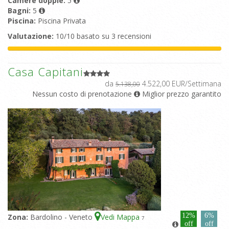
Camere doppie:
5
Bagni:
5
Piscina:
Piscina Privata
Valutazione:
10/10 basato su 3 recensioni
Casa Capitani
da
4.522,00 EUR/Settimana
5.138,00
Nessun costo di prenotazione
Miglior prezzo garantito
12%
6%
Zona:
Bardolino - Veneto
Vedi Mappa
7
off
off