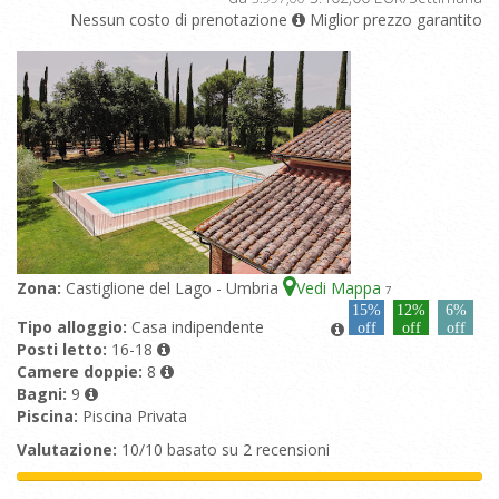
Nessun costo di prenotazione
Miglior prezzo garantito
Zona:
Castiglione del Lago - Umbria
Vedi Mappa
7
15%
12%
6%
Tipo alloggio:
Casa indipendente
off
off
off
Posti letto:
16-18
Camere doppie:
8
Bagni:
9
Piscina:
Piscina Privata
Valutazione:
10/10 basato su 2 recensioni