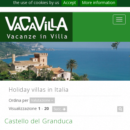
the use of cookies by us
Accept
More information
Toggl
navig
Holiday villas in Italia
Ordina per
Valutazione
Visualizzazione
1
-
20
Succ.
Castello del Granduca