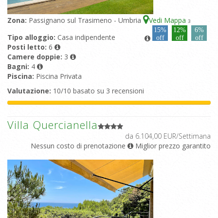
Zona:
Passignano sul Trasimeno - Umbria
Vedi Mappa
3
15%
12%
6%
Tipo alloggio:
Casa indipendente
off
off
off
Posti letto:
6
Camere doppie:
3
Bagni:
4
Piscina:
Piscina Privata
Valutazione:
10/10 basato su 3 recensioni
Villa Quercianella
da 6.104,00 EUR/Settimana
Nessun costo di prenotazione
Miglior prezzo garantito