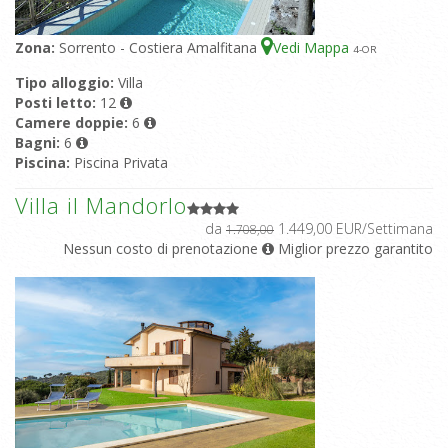
Zona:
Sorrento - Costiera Amalfitana
Vedi Mappa
4
-OR
Tipo alloggio:
Villa
Posti letto:
12
Camere doppie:
6
Bagni:
6
Piscina:
Piscina Privata
Villa il Mandorlo
da
1.449,00 EUR/Settimana
1.708,00
Nessun costo di prenotazione
Miglior prezzo garantito