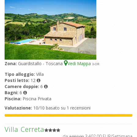
Zona:
Guardistallo - Toscana
Vedi Mappa
3
-OR
Tipo alloggio:
Villa
Posti letto:
12
Camere doppie:
6
Bagni:
6
Piscina:
Piscina Privata
Valutazione:
10/10 basato su 1 recensioni
Villa Cerreta
da
3.402,00 EUR/Settimana
3.997,00