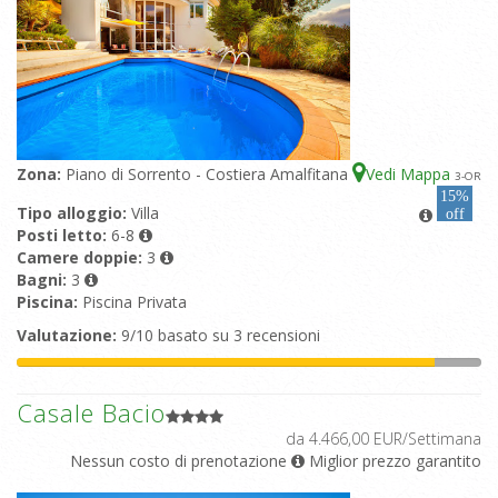
Zona:
Piano di Sorrento - Costiera Amalfitana
Vedi Mappa
3
-OR
15%
Tipo alloggio:
Villa
off
Posti letto:
6-8
Camere doppie:
3
Bagni:
3
Piscina:
Piscina Privata
Valutazione:
9/10 basato su 3 recensioni
Casale Bacio
da 4.466,00 EUR/Settimana
Nessun costo di prenotazione
Miglior prezzo garantito