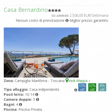
Casa Bernardino
da
2.506,00 EUR/Settimana
2.849,00
Nessun costo di prenotazione
Miglior prezzo garantito
Zona:
Campiglia Marittima - Toscana
Vedi Mappa
3
15%
12%
6%
Tipo alloggio:
Casa indipendente
off
off
off
Posti letto:
10-14
Camere doppie:
5
Bagni:
4
Piscina:
Piscina Privata