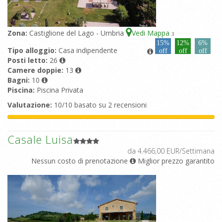
Zona:
Castiglione del Lago - Umbria
Vedi Mappa
3
15%
12%
6%
Tipo alloggio:
Casa indipendente
off
off
off
Posti letto:
26
Camere doppie:
13
Bagni:
10
Piscina:
Piscina Privata
Valutazione:
10/10 basato su 2 recensioni
Casale Luisa
da 4.466,00 EUR/Settimana
Nessun costo di prenotazione
Miglior prezzo garantito