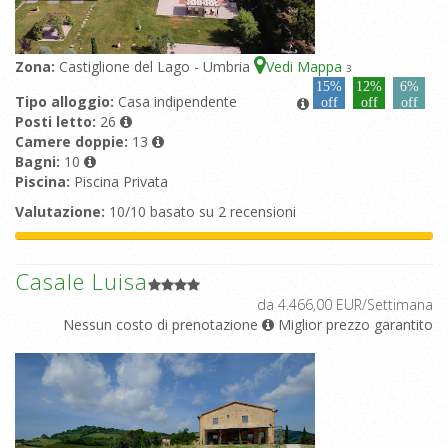
Zona:
Castiglione del Lago - Umbria
Vedi Mappa
3
15%
12%
6%
Tipo alloggio:
Casa indipendente
off
off
off
Posti letto:
26
Camere doppie:
13
Bagni:
10
Piscina:
Piscina Privata
Valutazione:
10/10 basato su 2 recensioni
Casale Luisa
da 4.466,00 EUR/Settimana
Nessun costo di prenotazione
Miglior prezzo garantito