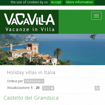
the use of cookies by us
Accept
More information
Toggl
navig
Holiday villas in Italia
Ordina per
Valutazione
Visualizzazione
1
-
20
Succ.
Castello del Granduca