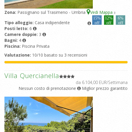
Zona:
Passignano sul Trasimeno - Umbria
Vedi Mappa
3
15%
12%
6%
Tipo alloggio:
Casa indipendente
off
off
off
Posti letto:
6
Camere doppie:
3
Bagni:
4
Piscina:
Piscina Privata
Valutazione:
10/10 basato su 3 recensioni
Villa Quercianella
da 6.104,00 EUR/Settimana
Nessun costo di prenotazione
Miglior prezzo garantito