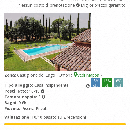
Nessun costo di prenotazione
Miglior prezzo garantito
Zona:
Castiglione del Lago - Umbria
Vedi Mappa
7
15%
12%
6%
Tipo alloggio:
Casa indipendente
off
off
off
Posti letto:
16-18
Camere doppie:
8
Bagni:
9
Piscina:
Piscina Privata
Valutazione:
10/10 basato su 2 recensioni