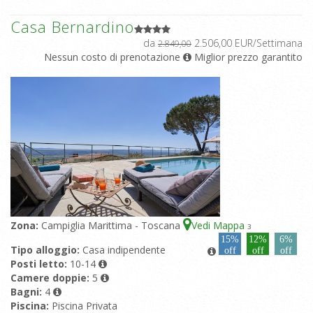
Casa Bernardino
da
2.506,00 EUR/Settimana
2.849,00
Nessun costo di prenotazione
Miglior prezzo garantito
Zona:
Campiglia Marittima - Toscana
Vedi Mappa
3
15%
12%
6%
Tipo alloggio:
Casa indipendente
off
off
off
Posti letto:
10-14
Camere doppie:
5
Bagni:
4
Piscina:
Piscina Privata