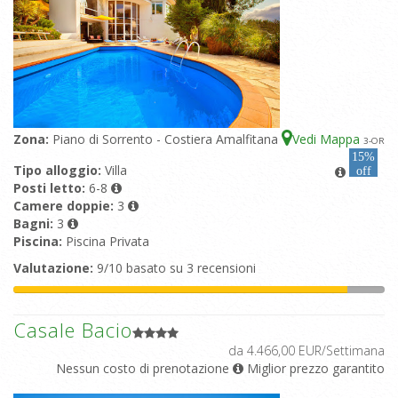
Zona:
Piano di Sorrento - Costiera Amalfitana
Vedi Mappa
3
-OR
15%
Tipo alloggio:
Villa
off
Posti letto:
6-8
Camere doppie:
3
Bagni:
3
Piscina:
Piscina Privata
Valutazione:
9/10 basato su 3 recensioni
Casale Bacio
da 4.466,00 EUR/Settimana
Nessun costo di prenotazione
Miglior prezzo garantito