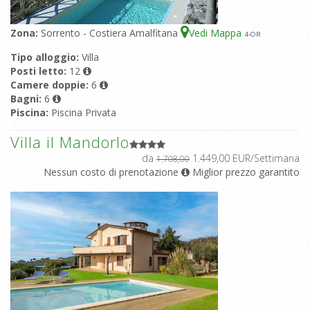
Zona:
Sorrento - Costiera Amalfitana
Vedi Mappa
4
-OR
Tipo alloggio:
Villa
Posti letto:
12
Camere doppie:
6
Bagni:
6
Piscina:
Piscina Privata
Villa il Mandorlo
da
1.449,00 EUR/Settimana
1.708,00
Nessun costo di prenotazione
Miglior prezzo garantito