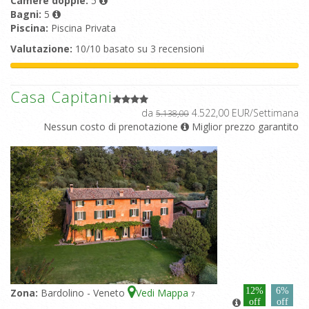
Camere doppie:
5
Bagni:
5
Piscina:
Piscina Privata
Valutazione:
10/10 basato su 3 recensioni
Casa Capitani
da
4.522,00 EUR/Settimana
5.138,00
Nessun costo di prenotazione
Miglior prezzo garantito
12%
6%
Zona:
Bardolino - Veneto
Vedi Mappa
7
off
off