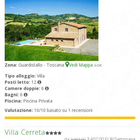
Zona:
Guardistallo - Toscana
Vedi Mappa
3
-OR
Tipo alloggio:
Villa
Posti letto:
12
Camere doppie:
6
Bagni:
6
Piscina:
Piscina Privata
Valutazione:
10/10 basato su 1 recensioni
Villa Cerreta
da
3.402,00 EUR/Settimana
3.997,00