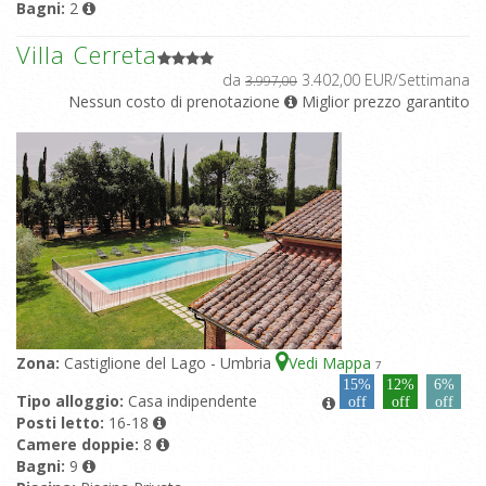
Bagni:
2
Villa Cerreta
da
3.402,00 EUR/Settimana
3.997,00
Nessun costo di prenotazione
Miglior prezzo garantito
Zona:
Castiglione del Lago - Umbria
Vedi Mappa
7
15%
12%
6%
Tipo alloggio:
Casa indipendente
off
off
off
Posti letto:
16-18
Camere doppie:
8
Bagni:
9