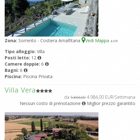
Zona:
Sorrento - Costiera Amalfitana
Vedi Mappa
4
-OR
Tipo alloggio:
Villa
Posti letto:
12
Camere doppie:
6
Bagni:
6
Piscina:
Piscina Privata
Villa Vera
da
4.984,00 EUR/Settimana
5.866,00
Nessun costo di prenotazione
Miglior prezzo garantito