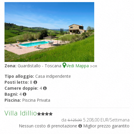
Zona:
Guardistallo - Toscana
Vedi Mappa
3
-OR
Tipo alloggio:
Casa indipendente
Posti letto:
8
Camere doppie:
4
Bagni:
4
Piscina:
Piscina Privata
Villa Idillio
da
5.208,00 EUR/Settimana
6.125,00
Nessun costo di prenotazione
Miglior prezzo garantito