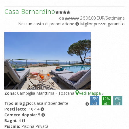
Casa Bernardino
da
2.506,00 EUR/Settimana
2.849,00
Nessun costo di prenotazione
Miglior prezzo garantito
Zona:
Campiglia Marittima - Toscana
Vedi Mappa
3
15%
12%
6%
Tipo alloggio:
Casa indipendente
off
off
off
Posti letto:
10-14
Camere doppie:
5
Bagni:
4
Piscina:
Piscina Privata