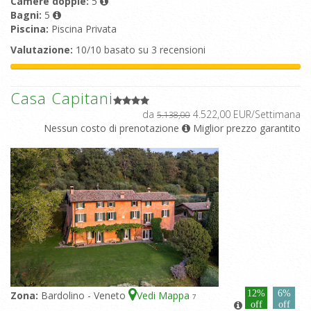
Camere doppie:
5
Bagni:
5
Piscina:
Piscina Privata
Valutazione:
10/10 basato su 3 recensioni
Casa Capitani
da
4.522,00 EUR/Settimana
5.138,00
Nessun costo di prenotazione
Miglior prezzo garantito
12%
6%
Zona:
Bardolino - Veneto
Vedi Mappa
7
off
off