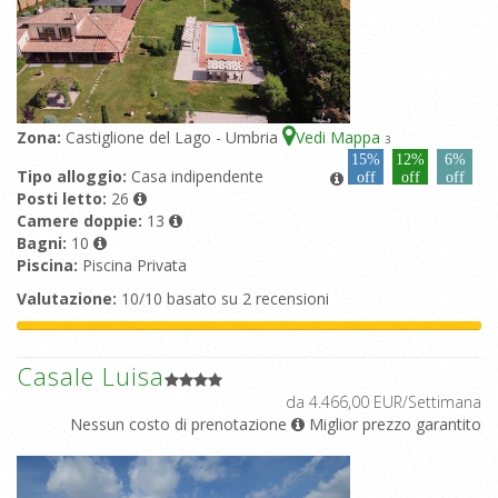
Zona:
Castiglione del Lago - Umbria
Vedi Mappa
3
15%
12%
6%
Tipo alloggio:
Casa indipendente
off
off
off
Posti letto:
26
Camere doppie:
13
Bagni:
10
Piscina:
Piscina Privata
Valutazione:
10/10 basato su 2 recensioni
Casale Luisa
da 4.466,00 EUR/Settimana
Nessun costo di prenotazione
Miglior prezzo garantito