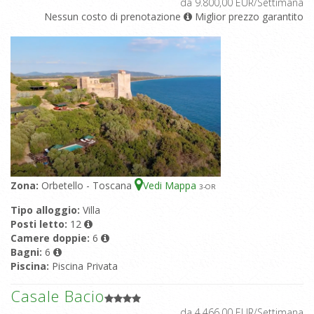
da 9.800,00 EUR/Settimana
Nessun costo di prenotazione
Miglior prezzo garantito
Zona:
Orbetello - Toscana
Vedi Mappa
3
-OR
Tipo alloggio:
Villa
Posti letto:
12
Camere doppie:
6
Bagni:
6
Piscina:
Piscina Privata
Casale Bacio
da 4.466,00 EUR/Settimana