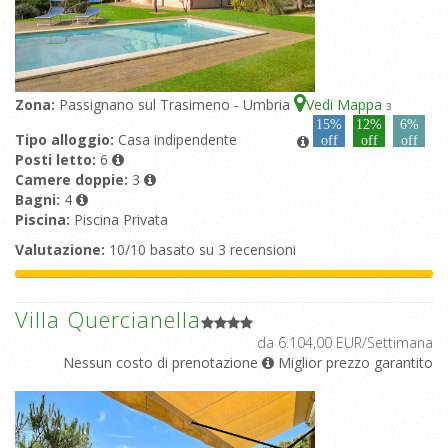
Zona:
Passignano sul Trasimeno - Umbria
Vedi Mappa
3
15%
12%
6%
Tipo alloggio:
Casa indipendente
off
off
off
Posti letto:
6
Camere doppie:
3
Bagni:
4
Piscina:
Piscina Privata
Valutazione:
10/10 basato su 3 recensioni
Villa Quercianella
da 6.104,00 EUR/Settimana
Nessun costo di prenotazione
Miglior prezzo garantito