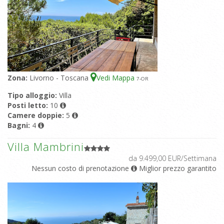
Zona:
Livorno - Toscana
Vedi Mappa
7
-OR
Tipo alloggio:
Villa
Posti letto:
10
Camere doppie:
5
Bagni:
4
Villa Mambrini
da 9.499,00 EUR/Settimana
Nessun costo di prenotazione
Miglior prezzo garantito