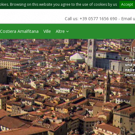
okies. Browsing on this website you agree to the use of cookies by us
Accept
Call us: +39 0577 1656 690 - Email 
Costiera Amalfitana
Ville
Altre
Ci
Gioie
una s
nelle
immer