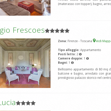
(materasso con topper), bagno, arred
gio Frescoes
Zona:
Firenze - Toscana
Vedi Map
Tipo alloggio:
Appartamento
Posti letto:
2
Camere doppie:
1
Bagni:
1
Bellissimo appartamento di 80 mq c
balcone e bagno, arredato con grand
prestigioso palazzo storico nel centro
Lucia