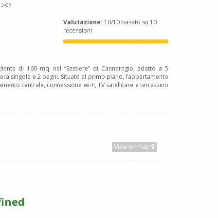
a
3
-OR
Valutazione:
10/10 basato su 10
recensioni
iente di 160 mq, nel “Sestiere” di Cannaregio, adatto a 5
a singola e 2 bagni. Situato al primo piano, l’appartamento
amento centrale, connessione wi-fi, TV satellitare e terrazzino
View on map
fined