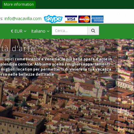
More information
us:
info@vacavilla.com
€ EUR
Italiano
ttà d'arte
lli unici come Firenze e Venezia, le più belle opere d'arte in
plendida cornice. Abbiamo scelto i migliori appartamenti
 migliori location per permetterti di viviere la tua vacanza
so nelle bellezze dell'Italia