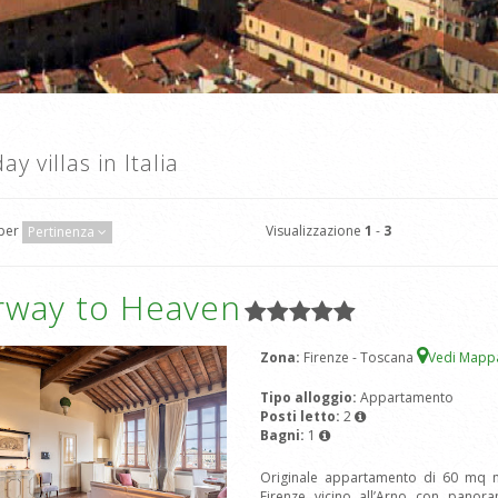
ay villas in Italia
Visualizzazione
1
-
3
 per
Pertinenza
irway to Heaven
Zona:
Firenze - Toscana
Vedi Map
Tipo alloggio:
Appartamento
Posti letto:
2
Bagni:
1
Originale appartamento di 60 mq ne
Firenze vicino all’Arno con pano