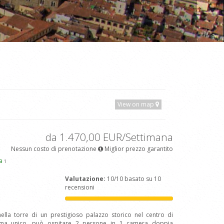
View on map
da 1.470,00 EUR/Settimana
Nessun costo di prenotazione
Miglior prezzo garantito
pa
1
Valutazione:
10/10 basato su 10
recensioni
lla torre di un prestigioso palazzo storico nel centro di
rama unico, può ospitare 2 persone in 1 camera doppia