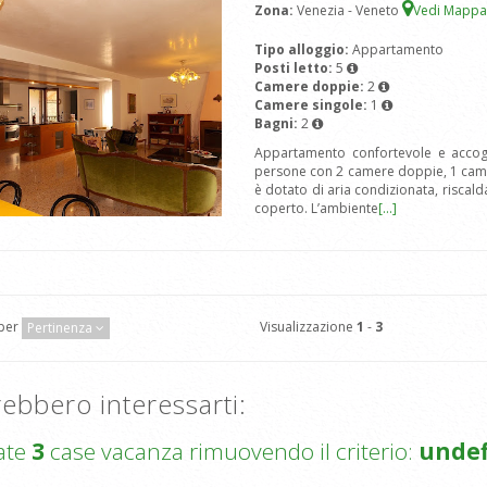
Zona:
Venezia - Veneto
Vedi Mapp
Tipo alloggio:
Appartamento
Posti letto:
5
Camere doppie:
2
Camere singole:
1
Bagni:
2
Appartamento confortevole e accogl
persone con 2 camere doppie, 1 camer
è dotato di aria condizionata, riscald
coperto. L’ambiente
[...]
Visualizzazione
1
-
3
 per
Pertinenza
ebbero interessarti:
ate
3
case vacanza rimuovendo il criterio:
unde