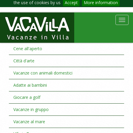
the use of cookies by us
Accept
More information
Toggl
navig
Cene all'aperto
Città d'arte
Vacanze con animali domestici
Adatte ai bambini
Giocare a golf
Vacanze in gruppo
Vacanze al mare