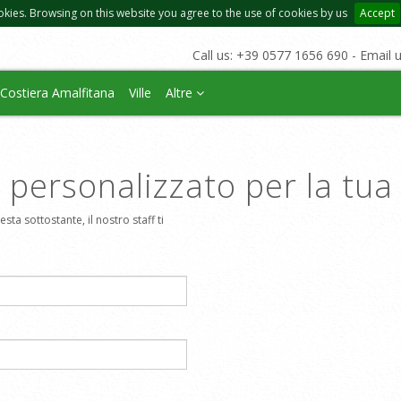
okies. Browsing on this website you agree to the use of cookies by us
Accept
Call us: +39 0577 1656 690 - Email 
Costiera Amalfitana
Ville
Altre
o personalizzato per la tu
sta sottostante, il nostro staff ti