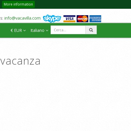
More information
us:
info@vacavilla.com
€ EUR
Italiano
a vacanza