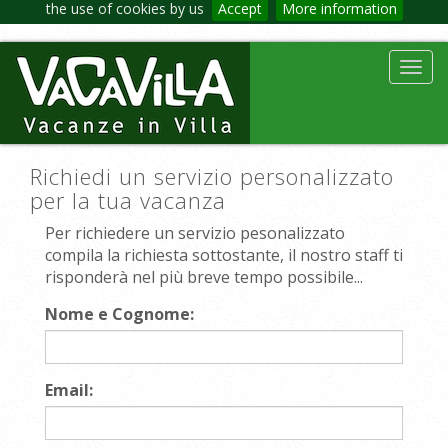
the use of cookies by us
Accept
More information
Toggl
navig
Richiedi un servizio personalizzato
per la tua vacanza
Per richiedere un servizio pesonalizzato
compila la richiesta sottostante, il nostro staff ti
risponderà nel più breve tempo possibile...
Nome e Cognome:
Email: