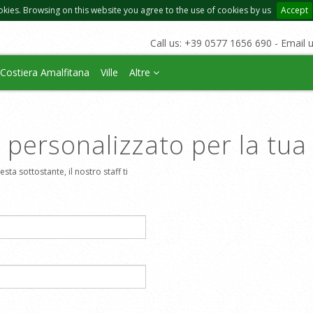
okies. Browsing on this website you agree to the use of cookies by us
Accept
Call us: +39 0577 1656 690 - Email 
Costiera Amalfitana
Ville
Altre
o personalizzato per la tu
sta sottostante, il nostro staff ti