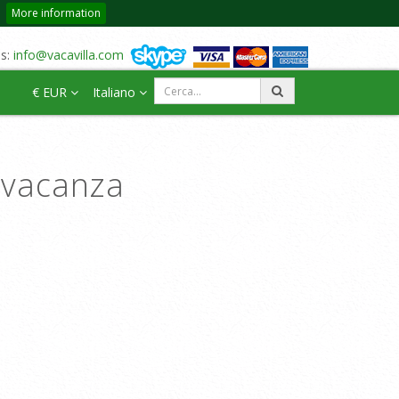
More information
us:
info@vacavilla.com
€ EUR
Italiano
a vacanza