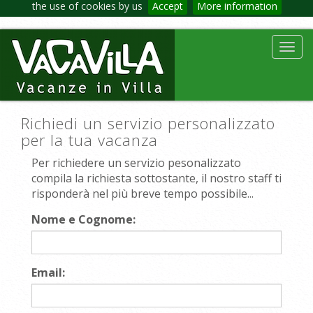
the use of cookies by us
Accept
More information
Toggl
navig
Richiedi un servizio personalizzato
per la tua vacanza
Per richiedere un servizio pesonalizzato
compila la richiesta sottostante, il nostro staff ti
risponderà nel più breve tempo possibile...
Nome e Cognome:
Email: