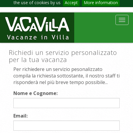
the use of cookies by us
Accept
More information
Toggl
navig
Richiedi un servizio personalizzato
per la tua vacanza
Per richiedere un servizio pesonalizzato
compila la richiesta sottostante, il nostro staff ti
risponderà nel più breve tempo possibile...
Nome e Cognome:
Email: