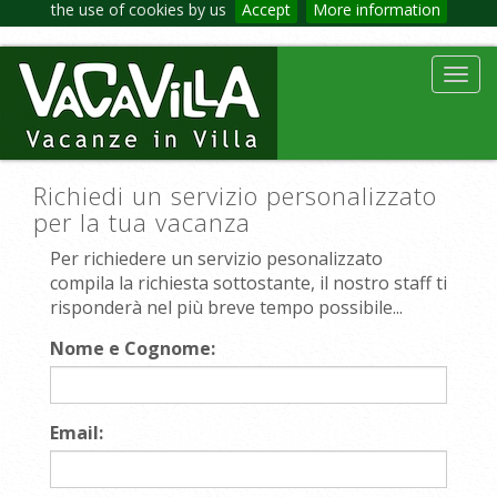
the use of cookies by us
Accept
More information
Toggl
navig
Richiedi un servizio personalizzato
per la tua vacanza
Per richiedere un servizio pesonalizzato
compila la richiesta sottostante, il nostro staff ti
risponderà nel più breve tempo possibile...
Nome e Cognome:
Email: