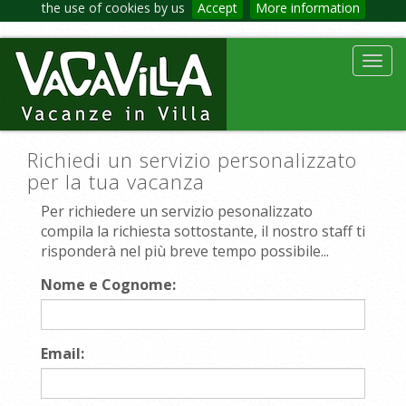
the use of cookies by us
Accept
More information
Toggl
navig
Richiedi un servizio personalizzato
per la tua vacanza
Per richiedere un servizio pesonalizzato
compila la richiesta sottostante, il nostro staff ti
risponderà nel più breve tempo possibile...
Nome e Cognome:
Email: