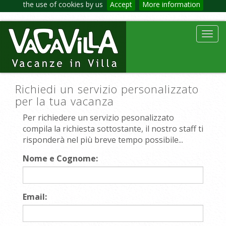
the use of cookies by us
Accept
More information
Toggl
navig
Richiedi un servizio personalizzato
per la tua vacanza
Per richiedere un servizio pesonalizzato
compila la richiesta sottostante, il nostro staff ti
risponderà nel più breve tempo possibile...
Nome e Cognome:
Email: