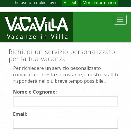
the use of cookies by us
Accept
More information
Toggl
navig
Richiedi un servizio personalizzato
per la tua vacanza
Per richiedere un servizio pesonalizzato
compila la richiesta sottostante, il nostro staff ti
risponderà nel più breve tempo possibile...
Nome e Cognome:
Email: