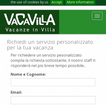
the use of cookies by us
Accept
More information
Toggl
navig
Richiedi un servizio personalizzato
per la tua vacanza
Per richiedere un servizio pesonalizzato
compila la richiesta sottostante, il nostro staff ti
risponderà nel più breve tempo possibile...
Nome e Cognome:
Email: