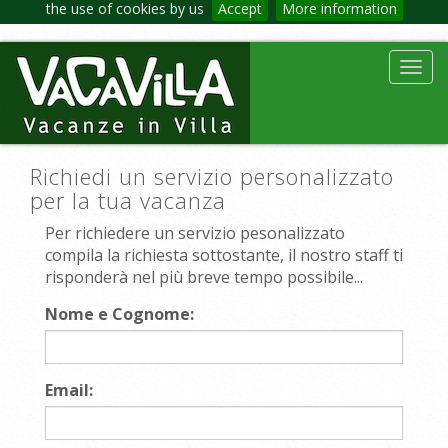
the use of cookies by us
Accept
More information
Toggl
navig
Richiedi un servizio personalizzato
per la tua vacanza
Per richiedere un servizio pesonalizzato
compila la richiesta sottostante, il nostro staff ti
risponderà nel più breve tempo possibile...
Nome e Cognome:
Email: