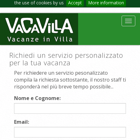
the use of cookies by us
Accept
More information
Toggl
navig
Richiedi un servizio personalizzato
per la tua vacanza
Per richiedere un servizio pesonalizzato
compila la richiesta sottostante, il nostro staff ti
risponderà nel più breve tempo possibile...
Nome e Cognome:
Email: