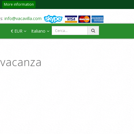
More information
us:
info@vacavilla.com
€ EUR
Italiano
a vacanza