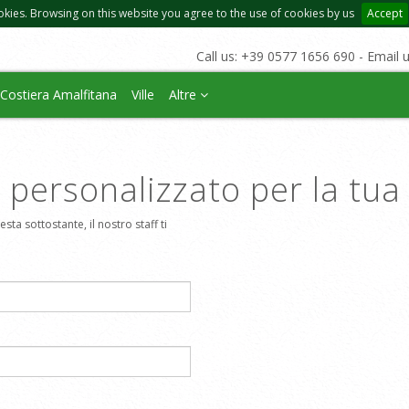
okies. Browsing on this website you agree to the use of cookies by us
Accept
Call us: +39 0577 1656 690 - Email 
Costiera Amalfitana
Ville
Altre
o personalizzato per la tu
sta sottostante, il nostro staff ti