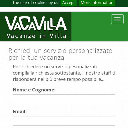
the use of cookies by us
Accept
More information
Toggl
navig
Richiedi un servizio personalizzato
per la tua vacanza
Per richiedere un servizio pesonalizzato
compila la richiesta sottostante, il nostro staff ti
risponderà nel più breve tempo possibile...
Nome e Cognome:
Email: