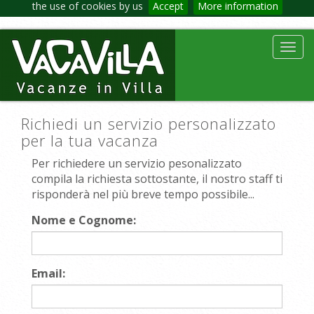
the use of cookies by us
Accept
More information
Toggl
navig
Richiedi un servizio personalizzato
per la tua vacanza
Per richiedere un servizio pesonalizzato
compila la richiesta sottostante, il nostro staff ti
risponderà nel più breve tempo possibile...
Nome e Cognome:
Email: