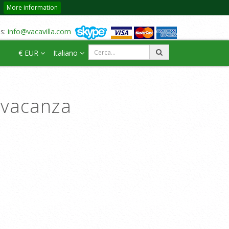
More information
us:
info@vacavilla.com
€ EUR
Italiano
a vacanza