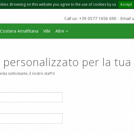
okies. Browsing on this website you agree to the use of cookies by us
Accept
Call us: +39 0577 1656 690 - Email 
Costiera Amalfitana
Ville
Altre
o personalizzato per la tu
sta sottostante, il nostro staff ti