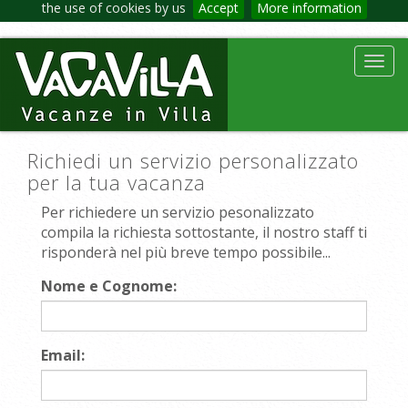
the use of cookies by us
Accept
More information
Toggl
navig
Richiedi un servizio personalizzato
per la tua vacanza
Per richiedere un servizio pesonalizzato
compila la richiesta sottostante, il nostro staff ti
risponderà nel più breve tempo possibile...
Nome e Cognome:
Email: