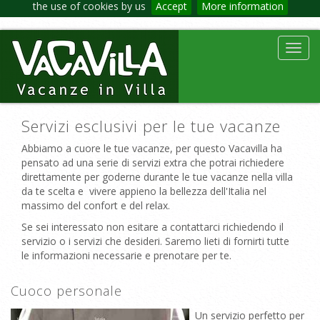
the use of cookies by us
Accept
More information
Toggl
navig
Servizi esclusivi per le tue vacanze
Abbiamo a cuore le tue vacanze, per questo Vacavilla ha
pensato ad una serie di servizi extra che potrai richiedere
direttamente per goderne durante le tue vacanze nella villa
da te scelta e vivere appieno la bellezza dell'Italia nel
massimo del confort e del relax.
Se sei interessato non esitare a contattarci richiedendo il
servizio o i servizi che desideri. Saremo lieti di fornirti tutte
le informazioni necessarie e prenotare per te.
Cuoco personale
Un servizio perfetto per