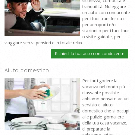
sicurezza, comodità e
tranquillità. Noleggiare
un auto con conducente
per i tuoi transfer da e
per aeroporti e/o
stazioni o per i tuoi tour
o visite guidate, per
viaggiare senza pensieri e in totale relax.
Richiedi la tua auto con conducente
Aiuto domestico
Per farti godere la
vacanza nel modo più
rilassante possibile
abbiamo pensato ad un
servizio di aiuto
domestico che si occupi
alle pulizie giornaliere
della tua casa vacanze,
di preparare la
colazione, ed in