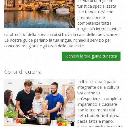
servizi di una guida
turistica specializzata
che ti mostrerà con
preparazione e
competenza tutti i
luoghi più interessanti e
caratteristici della zona in cui si trova la casa delle tue vacanze.
Le nostre guide parlano la tua lingua, richiedi il servizio per
concordare i giorni e gli orari delle tue visite.
Richiedi la tua guida turistica
Corsi di cucina
In Italia il cibo è parte
integrante della cultura,
vivi anche tu
un'esperienza completa
imparando a cucinare
con le tue mani i cibi
della tradizione italiana:
pasta fatta a mano,
pizza, ed anche le ricette