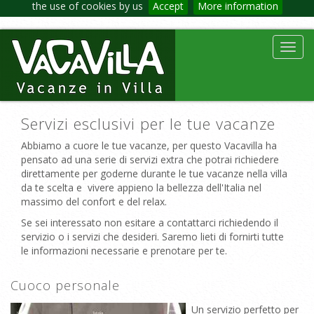
the use of cookies by us
Accept
More information
Toggl
navig
Servizi esclusivi per le tue vacanze
Abbiamo a cuore le tue vacanze, per questo Vacavilla ha
pensato ad una serie di servizi extra che potrai richiedere
direttamente per goderne durante le tue vacanze nella villa
da te scelta e vivere appieno la bellezza dell'Italia nel
massimo del confort e del relax.
Se sei interessato non esitare a contattarci richiedendo il
servizio o i servizi che desideri. Saremo lieti di fornirti tutte
le informazioni necessarie e prenotare per te.
Cuoco personale
Un servizio perfetto per