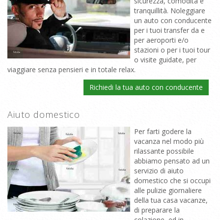
sicurezza, comodità e
tranquillità. Noleggiare
un auto con conducente
per i tuoi transfer da e
per aeroporti e/o
stazioni o per i tuoi tour
o visite guidate, per
viaggiare senza pensieri e in totale relax.
Richiedi la tua auto con conducente
Aiuto domestico
Per farti godere la
vacanza nel modo più
rilassante possibile
abbiamo pensato ad un
servizio di aiuto
domestico che si occupi
alle pulizie giornaliere
della tua casa vacanze,
di preparare la
colazione, ed in