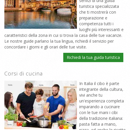
servizi di una guida
turistica specializzata
che ti mostrerà con
preparazione e
competenza tutti i
luoghi più interessanti e
caratteristici della zona in cui si trova la casa delle tue vacanze.
Le nostre guide parlano la tua lingua, richiedi il servizio per
concordare i giorni e gli orari delle tue visite.
Richiedi la tua guida turistica
Corsi di cucina
In Italia il cibo è parte
integrante della cultura,
vivi anche tu
un'esperienza completa
imparando a cucinare
con le tue mani i cibi
della tradizione italiana:
pasta fatta a mano,
pizza, ed anche le ricette