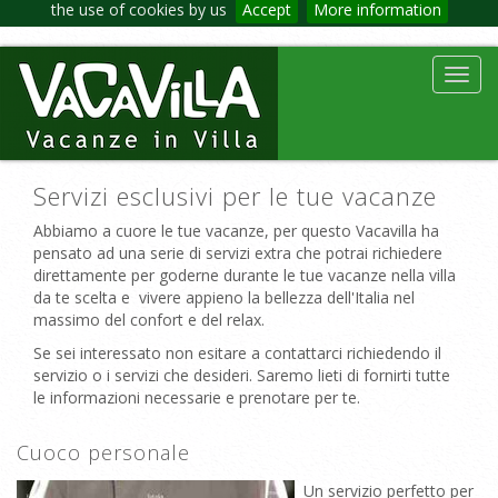
the use of cookies by us
Accept
More information
Toggl
navig
Servizi esclusivi per le tue vacanze
Abbiamo a cuore le tue vacanze, per questo Vacavilla ha
pensato ad una serie di servizi extra che potrai richiedere
direttamente per goderne durante le tue vacanze nella villa
da te scelta e vivere appieno la bellezza dell'Italia nel
massimo del confort e del relax.
Se sei interessato non esitare a contattarci richiedendo il
servizio o i servizi che desideri. Saremo lieti di fornirti tutte
le informazioni necessarie e prenotare per te.
Cuoco personale
Un servizio perfetto per