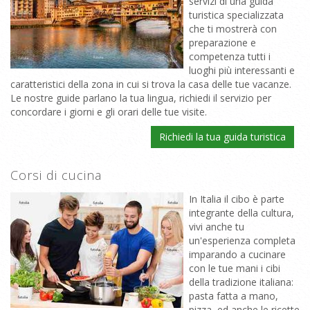
servizi di una guida
turistica specializzata
che ti mostrerà con
preparazione e
competenza tutti i
luoghi più interessanti e
caratteristici della zona in cui si trova la casa delle tue vacanze.
Le nostre guide parlano la tua lingua, richiedi il servizio per
concordare i giorni e gli orari delle tue visite.
Richiedi la tua guida turistica
Corsi di cucina
In Italia il cibo è parte
integrante della cultura,
vivi anche tu
un'esperienza completa
imparando a cucinare
con le tue mani i cibi
della tradizione italiana:
pasta fatta a mano,
pizza, ed anche le ricette