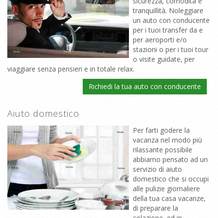
sicurezza, comodità e
tranquillità. Noleggiare
un auto con conducente
per i tuoi transfer da e
per aeroporti e/o
stazioni o per i tuoi tour
o visite guidate, per
viaggiare senza pensieri e in totale relax.
Richiedi la tua auto con conducente
Aiuto domestico
Per farti godere la
vacanza nel modo più
rilassante possibile
abbiamo pensato ad un
servizio di aiuto
domestico che si occupi
alle pulizie giornaliere
della tua casa vacanze,
di preparare la
colazione, ed in