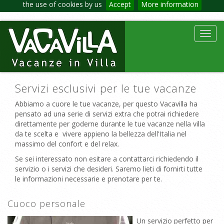
the use of cookies by us
Accept
More information
Toggl
navig
Servizi esclusivi per le tue vacanze
Abbiamo a cuore le tue vacanze, per questo Vacavilla ha
pensato ad una serie di servizi extra che potrai richiedere
direttamente per goderne durante le tue vacanze nella villa
da te scelta e vivere appieno la bellezza dell'Italia nel
massimo del confort e del relax.
Se sei interessato non esitare a contattarci richiedendo il
servizio o i servizi che desideri. Saremo lieti di fornirti tutte
le informazioni necessarie e prenotare per te.
Cuoco personale
Un servizio perfetto per