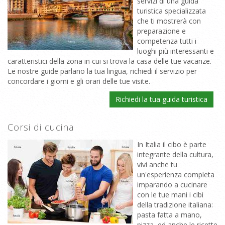
servizi di una guida
turistica specializzata
che ti mostrerà con
preparazione e
competenza tutti i
luoghi più interessanti e
caratteristici della zona in cui si trova la casa delle tue vacanze.
Le nostre guide parlano la tua lingua, richiedi il servizio per
concordare i giorni e gli orari delle tue visite.
Richiedi la tua guida turistica
Corsi di cucina
In Italia il cibo è parte
integrante della cultura,
vivi anche tu
un'esperienza completa
imparando a cucinare
con le tue mani i cibi
della tradizione italiana:
pasta fatta a mano,
pizza, ed anche le ricette