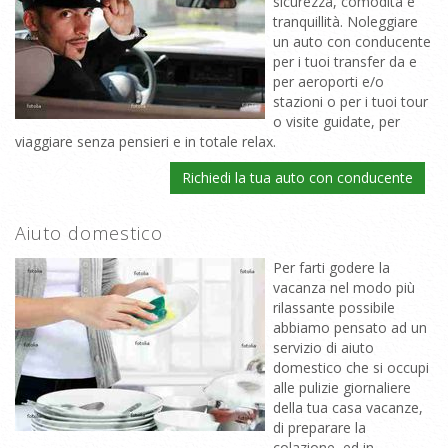
sicurezza, comodità e
tranquillità. Noleggiare
un auto con conducente
per i tuoi transfer da e
per aeroporti e/o
stazioni o per i tuoi tour
o visite guidate, per
viaggiare senza pensieri e in totale relax.
Richiedi la tua auto con conducente
Aiuto domestico
Per farti godere la
vacanza nel modo più
rilassante possibile
abbiamo pensato ad un
servizio di aiuto
domestico che si occupi
alle pulizie giornaliere
della tua casa vacanze,
di preparare la
colazione, ed in