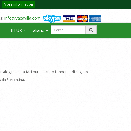
More information
us:
info@vacavilla.com
€ EUR
Italiano
ortafoglio contattaci pure usando il modulo di seguito.
sola Sorrentina.