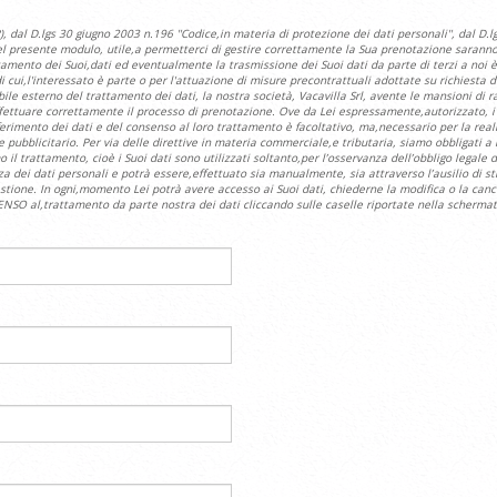
al D.lgs 30 giugno 2003 n.196 ''Codice,in materia di protezione dei dati personali'', dal D.l
 del presente modulo, utile,a permetterci di gestire correttamente la Sua prenotazione saranno 
attamento dei Suoi,dati ed eventualmente la trasmissione dei Suoi dati da parte di terzi a noi
 cui,l'interessato è parte o per l'attuazione di misure precontrattuali adottate su richiesta d
ile esterno del trattamento dei dati, la nostra società, Vacavilla Srl, avente le mansioni di r
 effettuare correttamente il processo di prenotazione. Ove da Lei espressamente,autorizzato, i 
onferimento dei dati e del consenso al loro trattamento è facoltativo, ma,necessario per la re
ale pubblicitario. Per via delle direttive in materia commerciale,e tributaria, siamo obbligati a
o il trattamento, cioè i Suoi dati sono utilizzati soltanto,per l’osservanza dell’obbligo legale
zza dei dati personali e potrà essere,effettuato sia manualmente, sia attraverso l’ausilio di
stione. In ogni,momento Lei potrà avere accesso ai Suoi dati, chiederne la modifica o la cance
NSO al,trattamento da parte nostra dei dati cliccando sulle caselle riportate nella schermat