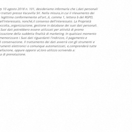
gs 10 agosto 2018 n. 101, desideriamo informarla che i,dati personali
trattati presso Vacavilla Srl. Nella misura,in cui il rilevamento dei
 è legittima conformemente all’art.,6, comma 1, lettera b del RGPD,
ell'interessato, nonché,il consenso dell’interessato. La Proprietà
accolta,,organizzazione, gestione in database dei suoi dati personali.
Suoi dati potrebbero essere utilizzati per attività di promo
alizzazione della suddetta finalità di marketing. In qualsiasi momento
 memorizzare i Suoi dati riguardanti l’indirizzo, il pagamento e
 di conservazione. Il trattamento dei dati avverrà con gli strumenti e
 strumenti elettronici o comunque automatizzati, e,comprenderà tutte
llazione, oppure opporsi al,loro utilizzo scrivendo a:
a di prenotazione.