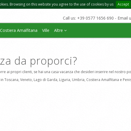
okies. Browsing on this website you agree to the use of cookies by us
Accept
Call us: +39 0577 1656 690 - Email 
Costiera Amalfitana
Ville
Altre
za da proporci?
rre ai propri clienti, se hai una casa vacanza che desideri inserire nel nostro p
a in Toscana, Veneto, Lago di Garda, Liguria, Umbria, Costiera Amalfitana e Peni