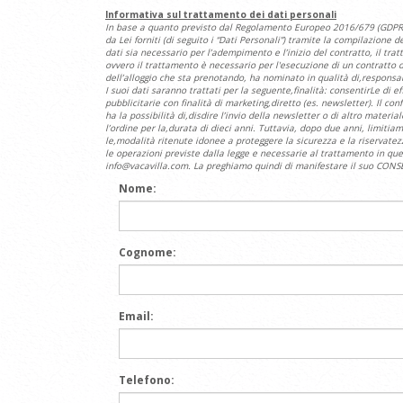
Informativa sul trattamento dei dati personali
In base a quanto previsto dal Regolamento Europeo 2016/679 (GDPR), d
da Lei forniti (di seguito i “Dati Personali”) tramite la compilazione
dati sia necessario per l’adempimento e l’inizio del contratto, il tr
ovvero il trattamento è necessario per l'esecuzione di un contratto di
dell’alloggio che sta prenotando, ha nominato in qualità di,responsab
I suoi dati saranno trattati per la seguente,finalità: consentirLe di
pubblicitarie con finalità di marketing,diretto (es. newsletter). Il c
ha la possibilità di,disdire l’invio della newsletter o di altro materi
l’ordine per la,durata di dieci anni. Tuttavia, dopo due anni, limitiam
le,modalità ritenute idonee a proteggere la sicurezza e la riservate
le operazioni previste dalla legge e necessarie al trattamento in que
info@vacavilla.com. La preghiamo quindi di manifestare il suo CONSE
Nome:
Cognome:
Email:
Telefono: