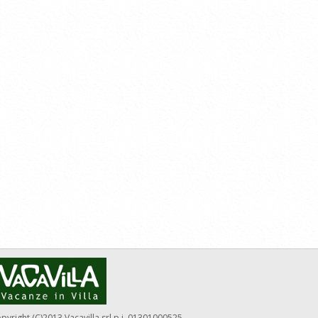
pyright (C)2013 Vacavilla srl p.i. 01301000525