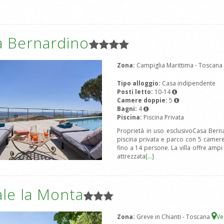
a Bernardino
Zona:
Campiglia Marittima - Toscana
Tipo alloggio:
Casa indipendente
Posti letto:
10-14
Camere doppie:
5
Bagni:
4
Piscina:
Piscina Privata
Proprietà in uso esclusivoCasa Bern
piscina privata e parco con 5 camere
fino a 14 persone. La villa offre ampi
attrezzata
[...]
le la Monta
Zona:
Greve in Chianti - Toscana
Ve