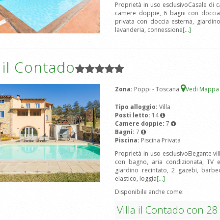
Proprietà in uso esclusivoCasale di
camere doppie, 6 bagni con doccia e
privata con doccia esterna, giardino
lavanderia, connessione
[...]
a il Contado
Zona:
Poppi - Toscana
Vedi Mapp
Tipo alloggio:
Villa
Posti letto:
14
Camere doppie:
7
Bagni:
7
Piscina:
Piscina Privata
Proprietà in uso esclusivoElegante vi
con bagno, aria condizionata, TV e
giardino recintato, 2 gazebi, barbe
elastico, loggia
[...]
Disponibile anche come:
Villa il Contado con 28 