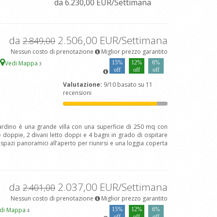
da 6.230,00 EUR/Settimana
da
2.506,00 EUR/Settimana
2.849,00
Nessun costo di prenotazione
Miglior prezzo garantito
Vedi Mappa
15%
12%
6%
3
off
off
off
Valutazione:
9/10 basato su 11
recensioni
ardino è una grande villa con una superficie di 250 mq con
 doppie, 2 divani letto doppi e 4 bagni in grado di ospitare
 spazi panoramici all’aperto per riunirsi e una loggia coperta
da
2.037,00 EUR/Settimana
2.401,00
Nessun costo di prenotazione
Miglior prezzo garantito
di Mappa
15%
12%
6%
4
off
off
off