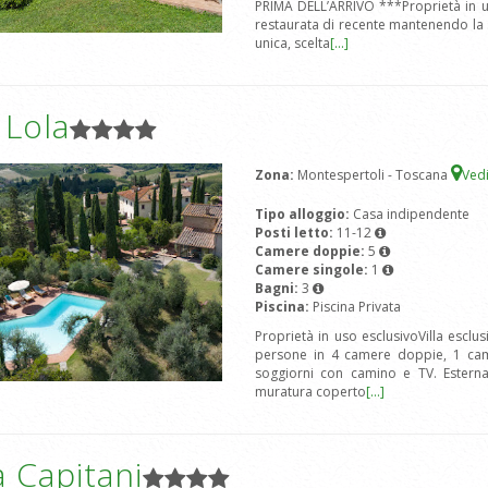
PRIMA DELL’ARRIVO ***Proprietà in uso
restaurata di recente mantenendo la s
unica, scelta
[...]
a Lola
Zona:
Montespertoli - Toscana
Ved
Tipo alloggio:
Casa indipendente
Posti letto:
11-12
Camere doppie:
5
Camere singole:
1
Bagni:
3
Piscina:
Piscina Privata
Proprietà in uso esclusivoVilla esclus
persone in 4 camere doppie, 1 camer
soggiorni con camino e TV. Esterna
muratura coperto
[...]
 Capitani