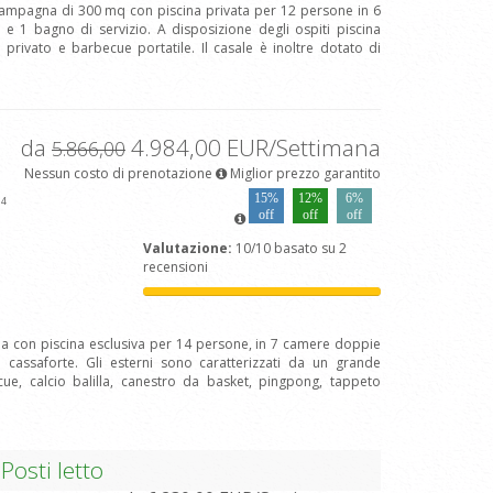
 campagna di 300 mq con piscina privata per 12 persone in 6
 1 bagno di servizio. A disposizione degli ospiti piscina
 privato e barbecue portatile. Il casale è inoltre dotato di
da
4.984,00 EUR/Settimana
5.866,00
Nessun costo di prenotazione
Miglior prezzo garantito
a
15%
12%
6%
4
off
off
off
Valutazione:
10/10 basato su 2
recensioni
lla con piscina esclusiva per 14 persone, in 7 camere doppie
 cassaforte. Gli esterni sono caratterizzati da un grande
cue, calcio balilla, canestro da basket, pingpong, tappeto
Posti letto