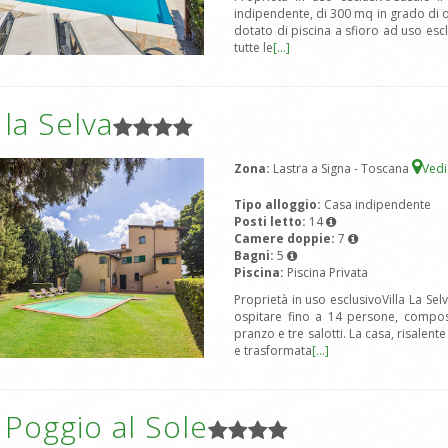
indipendente, di 300 mq in grado di o
dotato di piscina a sfioro ad uso escl
tutte le
[...]
a la Selva
Zona:
Lastra a Signa - Toscana
Ved
Tipo alloggio:
Casa indipendente
Posti letto:
14
Camere doppie:
7
Bagni:
5
Piscina:
Piscina Privata
Proprietà in uso esclusivoVilla La Sel
ospitare fino a 14 persone, compo
pranzo e tre salotti. La casa, risalent
e trasformata
[...]
a Poggio al Sole