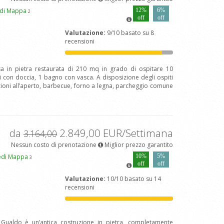
di Mappa
12%
6%
2
off
off
Valutazione:
9/10 basato su 8
recensioni
sa in pietra restaurata di 210 mq in grado di ospitare 10
 con doccia, 1 bagno con vasca. A disposizione degli ospiti
zioni all’aperto, barbecue, forno a legna, parcheggio comune
da
2.849,00 EUR/Settimana
3.164,00
Nessun costo di prenotazione
Miglior prezzo garantito
edi Mappa
10%
5%
3
off
off
Valutazione:
10/10 basato su 14
recensioni
l Gualdo è un’antica costruzione in pietra, completamente