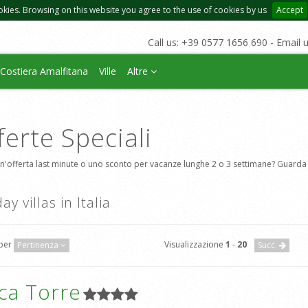
okies. Browsing on this website you agree to the use of cookies by us
Accept
Call us: +39 0577 1656 690 - Email 
Costiera Amalfitana
Ville
Altre
ferte Speciali
n'offerta last minute o uno sconto per vacanze lunghe 2 o 3 settimane? Guarda 
ay villas in Italia
 per
Visualizzazione
1
-
20
Pertinenza
Succ.
ca Torre