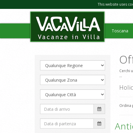
This website uses co
Toscana
Of
Cerchi u
...
Holid
Ordina
Anti