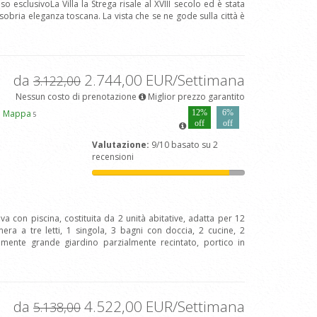
 esclusivoLa Villa la Strega risale al XVIII secolo ed è stata
obria eleganza toscana. La vista che se ne gode sulla città è
da
2.744,00 EUR/Settimana
3.122,00
Nessun costo di prenotazione
Miglior prezzo garantito
i Mappa
12%
6%
5
off
off
Valutazione:
9/10 basato su 2
recensioni
iva con piscina, costituita da 2 unità abitative, adatta per 12
a a tre letti, 1 singola, 3 bagni con doccia, 2 cucine, 2
mente grande giardino parzialmente recintato, portico in
da
4.522,00 EUR/Settimana
5.138,00