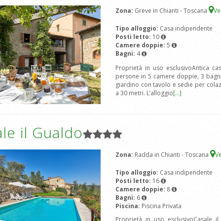
Zona:
Greve in Chianti - Toscana
Ve
Tipo alloggio:
Casa indipendente
Posti letto:
10
Camere doppie:
5
Bagni:
4
Proprietà in uso esclusivoAntica ca
persone in 5 camere doppie, 3 bagni
giardino con tavolo e sedie per cola
a 30 metri. L’alloggio
[...]
le il Gualdo
Zona:
Radda in Chianti - Toscana
V
Tipo alloggio:
Casa indipendente
Posti letto:
16
Camere doppie:
8
Bagni:
6
Piscina:
Piscina Privata
Proprietà in uso esclusivoCasale i