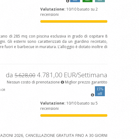
Valutazione:
10/10 basato su 2
recensioni
cano di 285 mq con piscina esclusiva in grado di ospitare 8
. Gli esterni sono caratterizzati da un giardino recintato,
e fuori e barbecue in muratura. L’alloggio è dotato inoltre di
da
4.781,00 EUR/Settimana
5.628,00
Nessun costo di prenotazione
Miglior prezzo garantito
15%
3
-OR
off
Valutazione:
10/10 basato su 5
recensioni
AZIONI 2026, CANCELLAZIONE GRATUITA FINO A 30 GIORNI