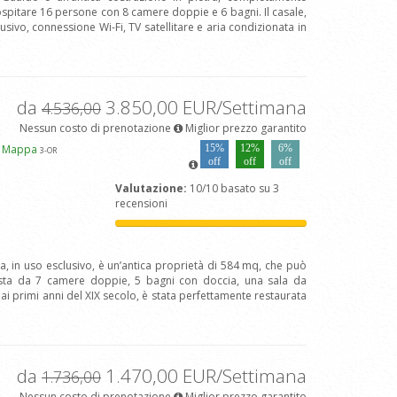
spitare 16 persone con 8 camere doppie e 6 bagni. Il casale,
usivo, connessione Wi-Fi, TV satellitare e aria condizionata in
da
3.850,00 EUR/Settimana
4.536,00
Nessun costo di prenotazione
Miglior prezzo garantito
i Mappa
15%
12%
6%
3
-OR
off
off
off
Valutazione:
10/10 basato su 3
recensioni
va, in uso esclusivo, è un’antica proprietà di 584 mq, che può
sta da 7 camere doppie, 5 bagni con doccia, una sala da
e ai primi anni del XIX secolo, è stata perfettamente restaurata
da
1.470,00 EUR/Settimana
1.736,00
Nessun costo di prenotazione
Miglior prezzo garantito