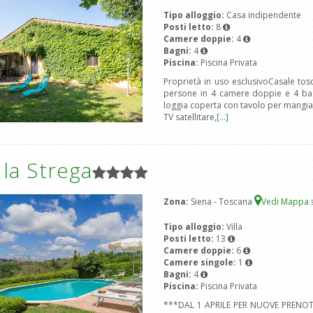
Tipo alloggio:
Casa indipendente
Posti letto:
8
Camere doppie:
4
Bagni:
4
Piscina:
Piscina Privata
Proprietà in uso esclusivoCasale tos
persone in 4 camere doppie e 4 bagni
loggia coperta con tavolo per mangiar
TV satellitare,
[...]
a la Strega
Zona:
Siena - Toscana
Vedi Mappa
Tipo alloggio:
Villa
Posti letto:
13
Camere doppie:
6
Camere singole:
1
Bagni:
4
Piscina:
Piscina Privata
***DAL 1 APRILE PER NUOVE PRENOT