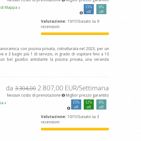
edi Mappa
15%
6%
4
off
off
Valutazione:
10/10 basato su 9
recensioni
panoramica con piscina privata, ristrutturata nel 2023, per un
 e 3 bagni più 1 di servizio, in grado di ospitare fino a 10
 un bel gazebo antistante la piscina privata, una veranda
da
2.807,00 EUR/Settimana
3.304,00
Nessun costo di prenotazione
Miglior prezzo garantito
pa
15%
12%
6%
4
off
off
off
Valutazione:
10/10 basato su 3
recensioni