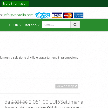
More information
us:
info@vacavilla.com
€ EUR
Italiano
la nostra selezione di ville e appartamenti in promozione
View on map
da
2.051,00 EUR/Settimana
2.331,00
Nessun costo di prenotazione
Miglior prezzo garantito