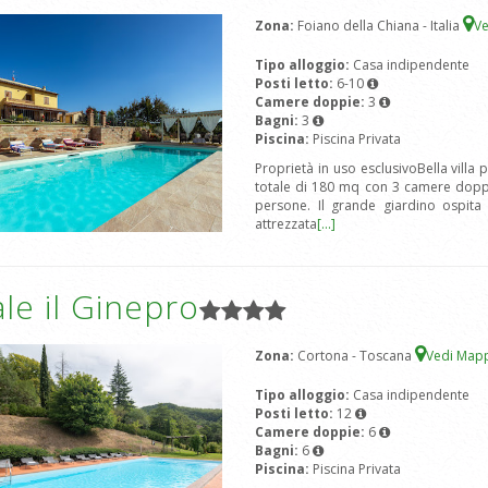
Zona:
Foiano della Chiana - Italia
V
Tipo alloggio:
Casa indipendente
Posti letto:
6-10
Camere doppie:
3
Bagni:
3
Piscina:
Piscina Privata
Proprietà in uso esclusivoBella villa 
totale di 180 mq con 3 camere doppie
persone. Il grande giardino ospita
attrezzata
[...]
le il Ginepro
Zona:
Cortona - Toscana
Vedi Map
Tipo alloggio:
Casa indipendente
Posti letto:
12
Camere doppie:
6
Bagni:
6
Piscina:
Piscina Privata