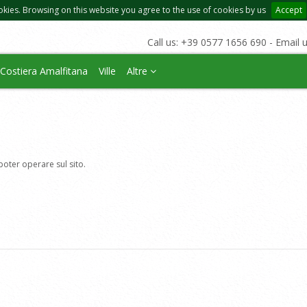
okies. Browsing on this website you agree to the use of cookies by us
Accept
Call us: +39 0577 1656 690 - Email 
Costiera Amalfitana
Ville
Altre
poter operare sul sito.