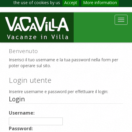
the use of cookies by us
Accept
More information
Toggl
navig
Benvenuto
Inserisci il tuo username e la tua password nella form per
poter operare sul sito.
Login utente
Inserire username e password per effettuare il login:
Login
Username:
Password: