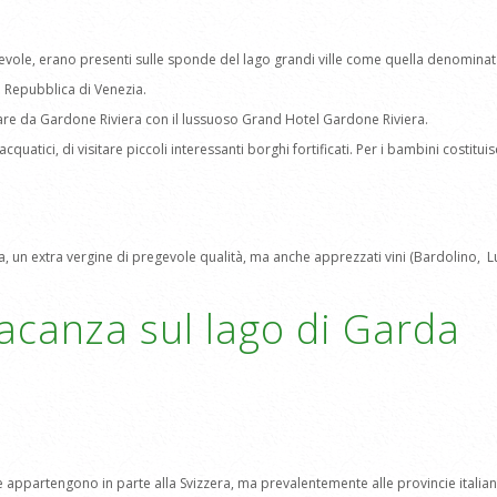
cevole, erano presenti sulle sponde del lago grandi ville come quella denominata
la Repubblica di Venezia.
iare da Gardone Riviera con il lussuoso Grand Hotel Gardone Riviera.
t acquatici, di visitare piccoli interessanti borghi fortificati. Per i bambini costit
un extra vergine di pregevole qualità, ma anche apprezzati vini (Bardolino, Luga
vacanza sul lago di Garda
ive appartengono in parte alla Svizzera, ma prevalentemente alle provincie ital