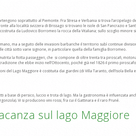
partengono soprattutto al Piemonte. Fra Stresa e Verbania si trova l’arcipelago d
ronte alla località svizzera di Brissago si trovano le isole di San Pancrazio e San
u costruita da Ludovico Borromeo la rocca della Vitaliana; sullo scoglio minore 
romano, ma a seguito delle invasioni barbariche il territorio subì continue divi
lle città sotto varie signorie, in particolare quella della famiglia Borromeo.
nutrita la flotta passeggeri, che si compone di oltre trenta tra piroscafi, motonav
a tradizione che ebbe inizio nell’Ottocento, poiché già nel 1826 il primo piroscaf
oni del Lago Maggiore è costituita dai giardini (di Villa Taranto, dell’Isola Bella
iatti a base di persico, luccio e trota di lago. Ma la gastronomia è influenzata an
onzola). Vi si producono vini rossi, fra cui il Gattinara e il raro Pruné.
vacanza sul lago Maggiore