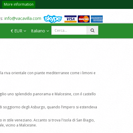
More information
us:
info@vacavilla.com
€ EUR
Italiano
 la riva orientale con piante mediterranee come i limoni e
igilio uno splendido panorama e Malcesine, con il castello
uogo di soggiorno degli Asburgo, quando l’impero si estendeva
n stile veneziano. Accanto si trova l'isola di San Biagio,
ale, vicino a Malcesine.