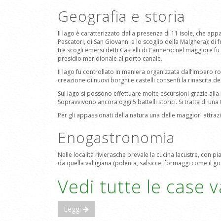
Geografia e storia
Il lago è caratterizzato dalla presenza di 11 isole, che ap
Pescatori, di San Giovanni e lo scoglio della Malghera); di f
tre scogli emersi detti Castelli di Cannero: nel maggiore f
presidio meridionale al porto canale.
Il lago fu controllato in maniera organizzata dall’Impero 
creazione di nuovi borghi e castelli consentì la rinascita de
Sul lago si possono effettuare molte escursioni grazie alla 
Sopravvivono ancora oggi 5 battelli storici. Si tratta di un
Per gli appassionati della natura una delle maggiori attrazi
Enogastronomia
Nelle località rivierasche prevale la cucina lacustre, con p
da quella valligiana (polenta, salsicce, formaggi come il gorg
Vedi tutte le case 
Leggi