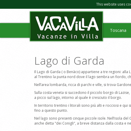
This website uses co
Toscana
Lago di Garda
Il Lago di Garda ( o Benàco) appartiene a tre regioni: all
al Trentino la punta nord dove il lago sembra un fiordo, ch
Nell’area lombarda, ricca di parchi e ville, si trova Gardon
Sulla costa veneta si succedono il piccolo borgo di Lazise,
a picco sul lago, intorno al quale è cresciuto il borgo.
In territorio trentino i litorali sono più alti e rocciosi e 
fino a questo punto.
Nel lago sono presenti cinque piccole isole. Nell’isola del
anche detta "dei Conigli", a breve distanza dalla costa e nei