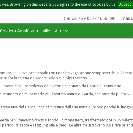
okies. Browsing on this website you agree to the use of cookies by us
Accept
Call us: +39 0577 1656 690 - Email 
Costiera Amalfitana
Ville
Altre
a Lombardia la riva occidentale con una fitta vegetazione sempreverde, al Veneto
iuso fra la catena del Monte Baldo e le Alpi Ledrensi.
e Riviera, con il complesso del “Vittoriale” abitato da Gabriele D’Annunzio.
 circondato da mura medievali, l’abitato antico di Garda, che offre da punta S.V
qui si trova Riva del Garda, località turistica dall’aria mitteleuropeo perché fu l
 Garda San Francesco d’Assisi fondò un monastero, trasformato poi in un palazzo i
 periodi di secca è raggiungibile a piedi. Le altre tre si trovano sulla riva orient