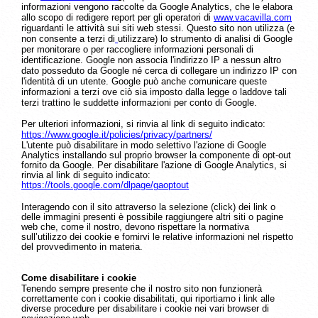
informazioni vengono raccolte da Google Analytics, che le elabora
allo scopo di redigere report per gli operatori di
www.vacavilla.com
riguardanti le attività sui siti web stessi. Questo sito non utilizza (e
non consente a terzi di
utilizzare) lo strumento di analisi di Google
per monitorare o per raccogliere informazioni personali di
identificazione. Google non associa l'indirizzo IP a nessun altro
dato posseduto da Google né cerca di collegare un indirizzo IP con
l'identità di un utente. Google può anche comunicare queste
informazioni a terzi ove ciò sia imposto dalla legge o laddove tali
terzi trattino le suddette informazioni per conto di Google.
Per ulteriori informazioni, si rinvia al link di seguito indicato:
https://www.google.it/policies/privacy/partners/
L'utente può disabilitare in modo selettivo l'azione di Google
Analytics installando sul proprio browser la componente di opt-out
fornito da Google. Per disabilitare l'azione di Google Analytics, si
rinvia al link di seguito indicato:
https://tools.google.com/dlpage/gaoptout
Interagendo con il sito attraverso la selezione (click) dei link o
delle immagini presenti è possibile raggiungere altri siti o pagine
web che, come il nostro, devono rispettare la normativa
sull’utilizzo dei cookie e fornirvi le relative informazioni nel rispetto
del provvedimento in materia.
Come disabilitare i cookie
Tenendo sempre presente che il nostro sito non funzionerà
correttamente con i cookie disabilitati, qui riportiamo i link alle
diverse procedure per disabilitare i cookie nei vari browser di