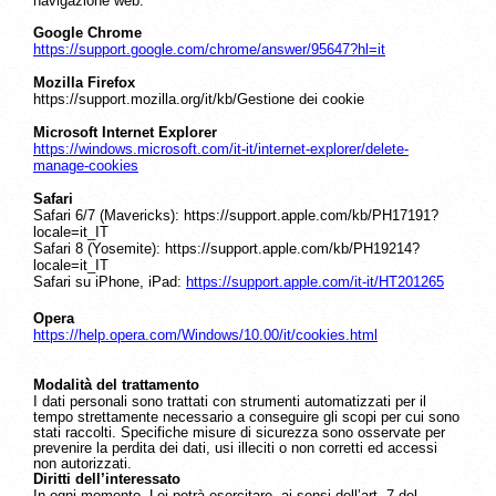
navigazione web.
Google Chrome
https://support.google.com/chrome/answer/95647?hl=it
Mozilla Firefox
https://support.mozilla.org/it/kb/Gestione dei cookie
Microsoft Internet Explorer
https://windows.microsoft.com/it-it/internet-explorer/delete-
manage-cookies
Safari
Safari 6/7 (Mavericks): https://support.apple.com/kb/PH17191?
locale=it_IT
Safari 8 (Yosemite): https://support.apple.com/kb/PH19214?
locale=it_IT
Safari su iPhone, iPad:
https://support.apple.com/it-it/HT201265
Opera
https://help.opera.com/Windows/10.00/it/cookies.html
Modalità del trattamento
I dati personali sono trattati con strumenti automatizzati per il
tempo strettamente necessario a conseguire gli scopi per cui sono
stati raccolti. Specifiche misure di sicurezza sono osservate per
prevenire la perdita dei dati, usi illeciti o non corretti ed accessi
non autorizzati.
Diritti dell’interessato
In ogni momento, Lei potrà esercitare, ai sensi dell’art. 7 del