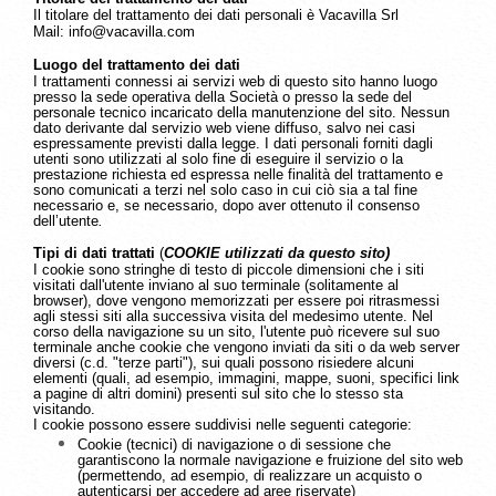
Il titolare del trattamento dei dati personali è Vacavilla Srl
Mail: info@vacavilla.com
Luogo del trattamento dei dati
I trattamenti connessi ai servizi web di questo sito hanno luogo
presso la sede operativa della Società o presso la sede del
personale tecnico incaricato della manutenzione del sito. Nessun
dato derivante dal servizio web viene diffuso, salvo nei casi
espressamente previsti dalla legge. I dati personali forniti dagli
utenti sono utilizzati al solo fine di eseguire il servizio o la
prestazione richiesta ed espressa nelle finalità del trattamento e
sono comunicati a terzi nel solo caso in cui ciò sia a tal fine
necessario e, se necessario, dopo aver ottenuto il consenso
dell’utente
.
Tipi di dati trattati
(
COOKIE utilizzati da questo sito)
I cookie sono stringhe di testo di piccole dimensioni che i siti
visitati dall'utente inviano al suo terminale (solitamente al
browser), dove vengono memorizzati per essere poi ritrasmessi
agli stessi siti alla successiva visita del medesimo utente. Nel
corso della navigazione su un sito, l'utente può ricevere sul suo
terminale anche cookie che vengono inviati da siti o da web server
diversi (c.d. "terze parti"), sui quali possono risiedere alcuni
elementi (quali, ad esempio, immagini, mappe, suoni, specifici link
a pagine di altri domini) presenti sul sito che lo stesso sta
visitando.
I cookie possono essere suddivisi nelle seguenti categorie:
Cookie (tecnici) di navigazione o di sessione che
garantiscono la normale navigazione e fruizione del sito web
(permettendo, ad esempio, di realizzare un acquisto o
autenticarsi per accedere ad aree riservate)