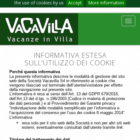
the use of cookies by us
Accept
More information
Toggl
navig
INFORMATIVA ESTESA
SULL’UTILIZZO DEI COOKIE
Perché questa informativa
La presente informativa descrive le modalità di gestione del sito
web della Società Vacavilla Srl in riferimento ai cookie che
vengono rilasciati sul terminale dell’utente/visitatore per effetto
della navigazione sul presente sito.
L’informativa è resa ai sensi dell’Art. 13 del GDPR 679/2016,
dell’Art.13 del d.lgs. n.196/2003 (Codice in materia di protezione
dei dati personali.) e al Provvedimento del Garante privacy
“Individuazione delle modalità semplificate per l’informativa e
l’acquisizione del consenso per l’uso dei cookie 8 maggio 2014”.
L’informativa
resa solo per il sito web della Società e non per altri siti
web
esterni
, eventualmente consultati dall’utente tramite
link
.
Titolare del trattamento dei dati