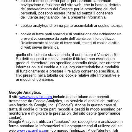
cookie tecnici di prima parte, per garantire la normale
navigazione e fruizione del sito web, che in base al dettato
del provvedimento del Garante per la protezione dei dati
personali, possono essere installati senza il consenso
dell’utente segnalandoli nella presente informativa;
cookie analytics di prima parte assimilabili ai cookie tecnici;
cookie di terze parti analitici e di profilazione che richiedono un
preventivo consenso da parte dell’utente per il loro utilizzo.
Relativamente ai cookie di terze parti, trattasi di cookie di siti o
di web server diversi da
quello che l’utente sta visitando, il cui titolare è Vacavilla Srl.
Su detti soggetti e relativi cookie il titolare non essendo in
grado di esercitare uno specifico controllo rinvia, per ottenere
informazioni sui cookie e sulle loro caratteristiche e modalità
di funzionamento e prestare il relativo consenso specifico, ai
link presenti nella tabella dei cookie relativi alle Informative e
ai moduli di consenso.
Google Analytics.
Il sito
www.vacavilla.com
include anche talune componenti
trasmesse da Google Analytics, un servizio di analisi del traffico
web fornito da Google, Inc. (“Google”). Anche in questo caso si
tratta di cookie di terze parti raccolti e gestiti in modo anonimo per
monitorare e migliorare le prestazioni del sito ospite (performance
cookie).
Google Analytics utilizza i "cookies" per raccogliere e analizzare in
forma anonima le informazioni sui comportamenti di utilizzo del siti
web
www.vacavilla.com
(compreso l'indirizzo IP dell'utente). Tali