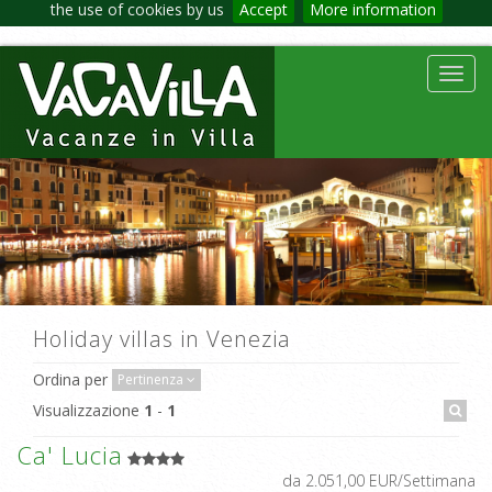
the use of cookies by us
Accept
More information
Toggl
navig
Holiday villas in Venezia
Ordina per
Pertinenza
Visualizzazione
1
-
1
Ca' Lucia
da 2.051,00 EUR/Settimana