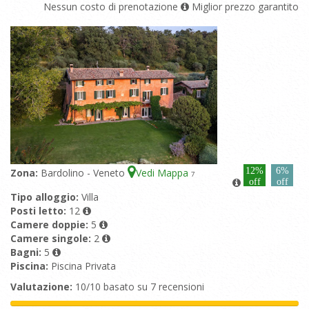
Nessun costo di prenotazione
Miglior prezzo garantito
12%
6%
Zona:
Bardolino - Veneto
Vedi Mappa
7
off
off
Tipo alloggio:
Villa
Posti letto:
12
Camere doppie:
5
Camere singole:
2
Bagni:
5
Piscina:
Piscina Privata
Valutazione:
10/10 basato su 7 recensioni