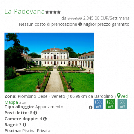
La Padovana
da
2.345,00 EUR/Settimana
2.758,00
Nessun costo di prenotazione
Miglior prezzo garantito
Zona:
Piombino Dese - Veneto (106.98Km da Bardolino )
Vedi
Mappa
15%
12%
6%
3
-OR
Tipo alloggio:
Appartamento
off
off
off
Posti letto:
8
Camere doppie:
4
Bagni:
3
Piscina:
Piscina Privata