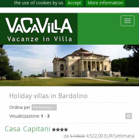
the use of cookies by us
Accept
More information
Toggl
navig
Holiday villas in Bardolino
Ordina per
Pertinenza
Visualizzazione
1
-
3
Casa Capitani
da
4.522,00 EUR/Settimana
5.138,00