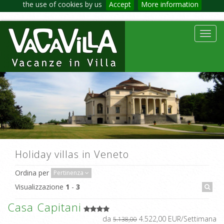
the use of cookies by us
Accept
More information
Toggl
navig
Holiday villas in Veneto
Ordina per
Pertinenza
Visualizzazione
1
-
3
Casa Capitani
da
4.522,00 EUR/Settimana
5.138,00