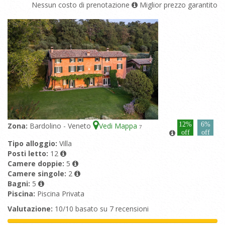
Nessun costo di prenotazione
Miglior prezzo garantito
12%
6%
Zona:
Bardolino - Veneto
Vedi Mappa
7
off
off
Tipo alloggio:
Villa
Posti letto:
12
Camere doppie:
5
Camere singole:
2
Bagni:
5
Piscina:
Piscina Privata
Valutazione:
10/10 basato su 7 recensioni