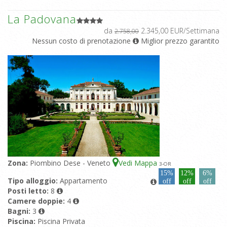
La Padovana
da
2.345,00 EUR/Settimana
2.758,00
Nessun costo di prenotazione
Miglior prezzo garantito
Zona:
Piombino Dese - Veneto
Vedi Mappa
3
-OR
15%
12%
6%
Tipo alloggio:
Appartamento
off
off
off
Posti letto:
8
Camere doppie:
4
Bagni:
3
Piscina:
Piscina Privata