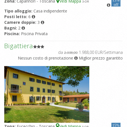
15%
Zona:
Capannori - Toscana
Vedi Mappa
3
-OR
off
Tipo alloggio:
Casa indipendente
Posti letto:
6
Camere doppie:
3
Bagni:
2
Piscina:
Piscina Privata
Bigattiera
da
1.988,00 EUR/Settimana
2.338,00
Nessun costo di prenotazione
Miglior prezzo garantito
15%
Zona:
Fucecchio - Toscana
Vedi Mappa
3
-OR