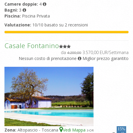
Camere doppie:
4
Bagni:
3
Piscina:
Piscina Privata
Valutazione:
10/10 basato su 2 recensioni
Casale Fontanino
da
3.570,00 EUR/Settimana
4.200,00
Nessun costo di prenotazione
Miglior prezzo garantito
15%
Zona:
Altopascio - Toscana
Vedi Mappa
3
-OR