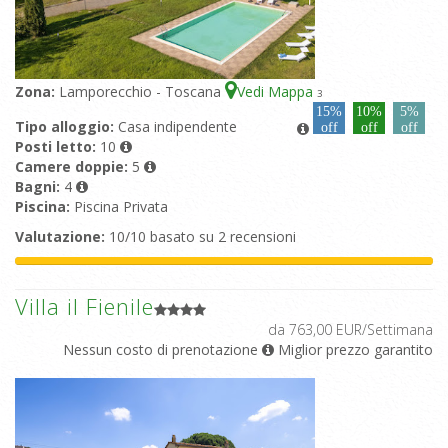
Zona:
Lamporecchio - Toscana
Vedi Mappa
3
15%
10%
5%
Tipo alloggio:
Casa indipendente
off
off
off
Posti letto:
10
Camere doppie:
5
Bagni:
4
Piscina:
Piscina Privata
Valutazione:
10/10 basato su 2 recensioni
Villa il Fienile
da 763,00 EUR/Settimana
Nessun costo di prenotazione
Miglior prezzo garantito