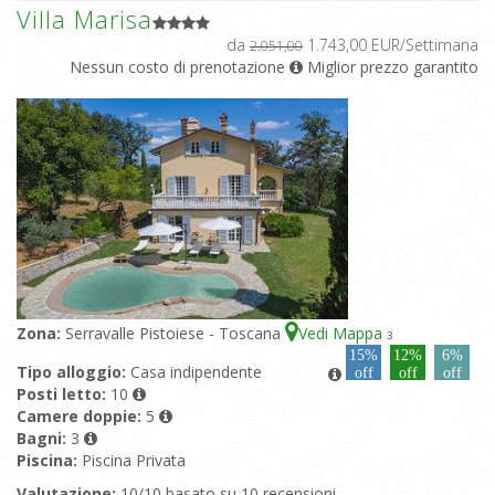
Villa Marisa
da
1.743,00 EUR/Settimana
2.051,00
Nessun costo di prenotazione
Miglior prezzo garantito
Zona:
Serravalle Pistoiese - Toscana
Vedi Mappa
3
15%
12%
6%
Tipo alloggio:
Casa indipendente
off
off
off
Posti letto:
10
Camere doppie:
5
Bagni:
3
Piscina:
Piscina Privata
Valutazione:
10/10 basato su 10 recensioni