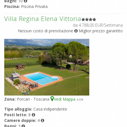
Bagni:
10
Piscina:
Piscina Privata
Villa Regina Elena Vittoria
da 4.788,00 EUR/Settimana
Nessun costo di prenotazione
Miglior prezzo garantito
Zona:
Porcari - Toscana
Vedi Mappa
3
-OR
Tipo alloggio:
Casa indipendente
Posti letto:
8
Camere doppie:
4
Bagni:
3