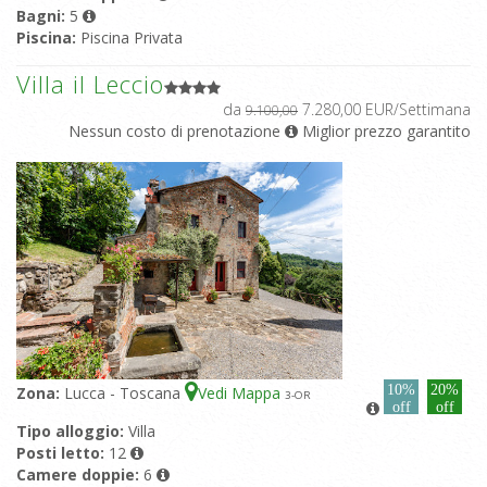
Bagni:
5
Piscina:
Piscina Privata
Villa il Leccio
da
7.280,00 EUR/Settimana
9.100,00
Nessun costo di prenotazione
Miglior prezzo garantito
10%
20%
Zona:
Lucca - Toscana
Vedi Mappa
3
-OR
off
off
Tipo alloggio:
Villa
Posti letto:
12
Camere doppie:
6