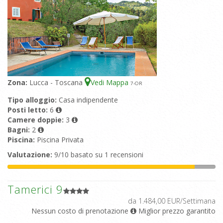
Zona:
Lucca - Toscana
Vedi Mappa
7
-OR
Tipo alloggio:
Casa indipendente
Posti letto:
6
Camere doppie:
3
Bagni:
2
Piscina:
Piscina Privata
Valutazione:
9/10 basato su 1 recensioni
Tamerici 9
da 1.484,00 EUR/Settimana
Nessun costo di prenotazione
Miglior prezzo garantito