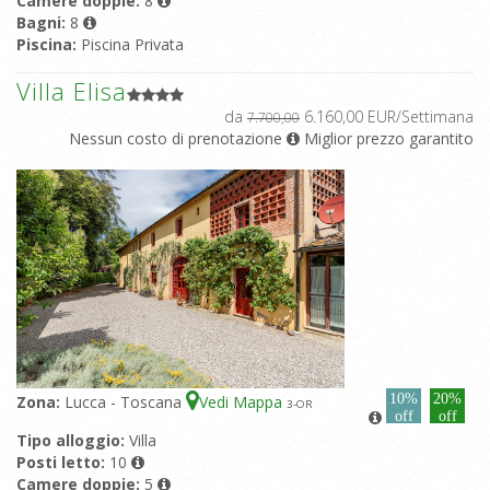
Camere doppie:
8
Bagni:
8
Piscina:
Piscina Privata
Villa Elisa
da
6.160,00 EUR/Settimana
7.700,00
Nessun costo di prenotazione
Miglior prezzo garantito
10%
20%
Zona:
Lucca - Toscana
Vedi Mappa
3
-OR
off
off
Tipo alloggio:
Villa
Posti letto:
10
Camere doppie:
5