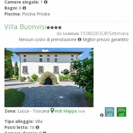
Camere singole:
1
Bagni:
6
Piscina:
Piscina Privata
Villa Buonvisi
da
10.080,00 EUR/Settimana
12.600,00
Nessun costo di prenotazione
Miglior prezzo garantito
10%
20%
Zona:
Lucca - Toscana
Vedi Mappa
3
-OR
off
off
Tipo alloggio:
Villa
Posti letto:
16