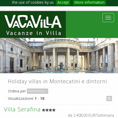
the use of cookies by us
Accept
More information
Toggl
navig
Holiday villas in Montecatini e dintorni
Ordina per
Pertinenza
Visualizzazione
1
-
18
Villa Serafina
da 2.408,00 EUR/Settimana