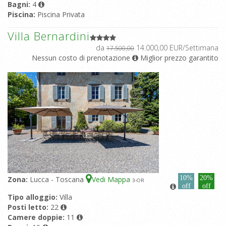
Bagni:
4
Piscina:
Piscina Privata
Villa Bernardini
da
14.000,00 EUR/Settimana
17.500,00
Nessun costo di prenotazione
Miglior prezzo garantito
10%
20%
Zona:
Lucca - Toscana
Vedi Mappa
3
-OR
off
off
Tipo alloggio:
Villa
Posti letto:
22
Camere doppie:
11