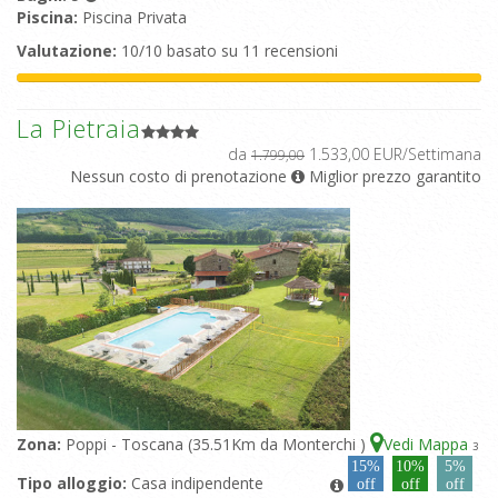
Piscina:
Piscina Privata
Valutazione:
10/10 basato su 11 recensioni
La Pietraia
da
1.533,00 EUR/Settimana
1.799,00
Nessun costo di prenotazione
Miglior prezzo garantito
Zona:
Poppi - Toscana (35.51Km da Monterchi )
Vedi Mappa
3
15%
10%
5%
Tipo alloggio:
Casa indipendente
off
off
off