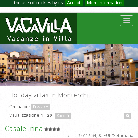
the use of cookies by us
Accept
More information
Toggl
navig
Holiday villas in Monterchi
Ordina per
Prezzo
Visualizzazione
1
-
20
Succ.
Casale Irina
da
994,00 EUR/Settimana
1.134,00