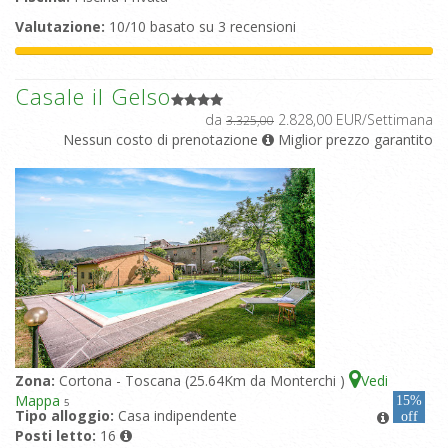
Valutazione:
10/10 basato su 3 recensioni
Casale il Gelso
da
2.828,00 EUR/Settimana
3.325,00
Nessun costo di prenotazione
Miglior prezzo garantito
Zona:
Cortona - Toscana (25.64Km da Monterchi )
Vedi
Mappa
15%
5
Tipo alloggio:
Casa indipendente
off
Posti letto:
16