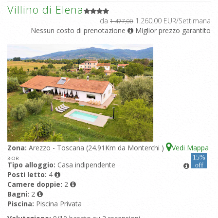
Villino di Elena
da
1.260,00 EUR/Settimana
1.477,00
Nessun costo di prenotazione
Miglior prezzo garantito
Zona:
Arezzo - Toscana (24.91Km da Monterchi )
Vedi Mappa
15%
3
-OR
Tipo alloggio:
Casa indipendente
off
Posti letto:
4
Camere doppie:
2
Bagni:
2
Piscina:
Piscina Privata