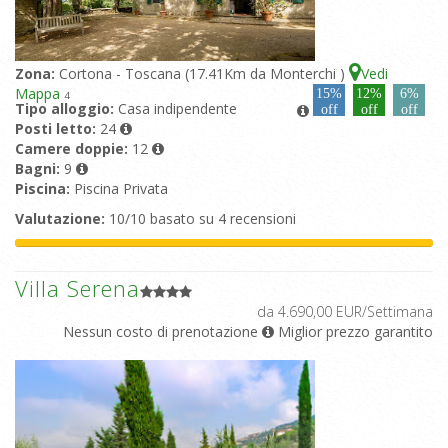
Zona:
Cortona - Toscana (17.41Km da Monterchi )
Vedi
Mappa
15%
12%
6%
4
Tipo alloggio:
Casa indipendente
off
off
off
Posti letto:
24
Camere doppie:
12
Bagni:
9
Piscina:
Piscina Privata
Valutazione:
10/10 basato su 4 recensioni
Villa Serena
da 4.690,00 EUR/Settimana
Nessun costo di prenotazione
Miglior prezzo garantito