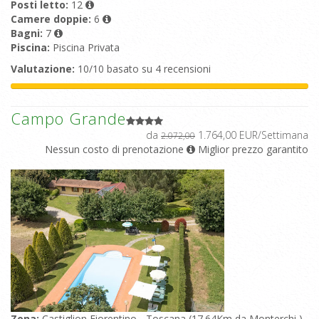
Posti letto:
12
Camere doppie:
6
Bagni:
7
Piscina:
Piscina Privata
Valutazione:
10/10 basato su 4 recensioni
Campo Grande
da
1.764,00 EUR/Settimana
2.072,00
Nessun costo di prenotazione
Miglior prezzo garantito
Zona:
Castiglion Fiorentino - Toscana (17.64Km da Monterchi )