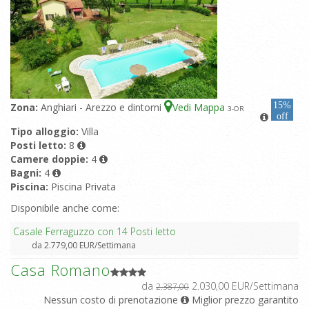
15%
Zona:
Anghiari - Arezzo e dintorni
Vedi Mappa
3
-OR
off
Tipo alloggio:
Villa
Posti letto:
8
Camere doppie:
4
Bagni:
4
Piscina:
Piscina Privata
Disponibile anche come:
Casale Ferraguzzo con 14 Posti letto
da 2.779,00 EUR/Settimana
Casa Romano
da
2.030,00 EUR/Settimana
2.387,00
Nessun costo di prenotazione
Miglior prezzo garantito