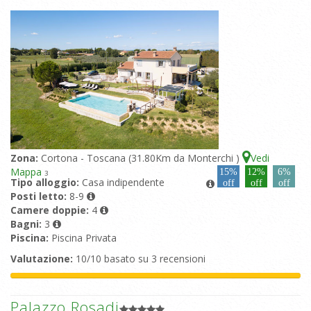
Zona:
Cortona - Toscana (31.80Km da Monterchi )
Vedi
Mappa
15%
12%
6%
3
Tipo alloggio:
Casa indipendente
off
off
off
Posti letto:
8-9
Camere doppie:
4
Bagni:
3
Piscina:
Piscina Privata
Valutazione:
10/10 basato su 3 recensioni
Palazzo Rosadi