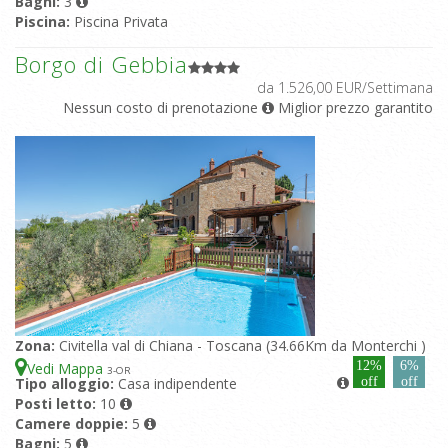
Bagni:
3
Piscina:
Piscina Privata
Borgo di Gebbia
da 1.526,00 EUR/Settimana
Nessun costo di prenotazione
Miglior prezzo garantito
Zona:
Civitella val di Chiana - Toscana (34.66Km da Monterchi )
12%
6%
Vedi Mappa
3
-OR
Tipo alloggio:
Casa indipendente
off
off
Posti letto:
10
Camere doppie:
5
Bagni:
5