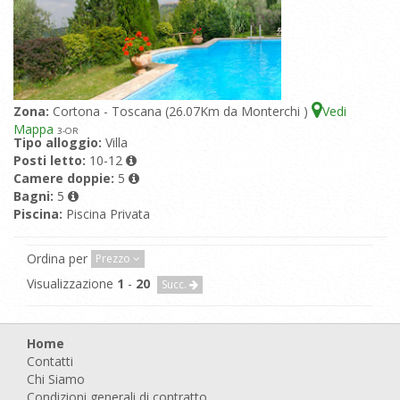
Zona:
Cortona - Toscana (26.07Km da Monterchi )
Vedi
Mappa
3
-OR
Tipo alloggio:
Villa
Posti letto:
10-12
Camere doppie:
5
Bagni:
5
Piscina:
Piscina Privata
Ordina per
Prezzo
Visualizzazione
1
-
20
Succ.
Home
Contatti
Chi Siamo
Condizioni generali di contratto