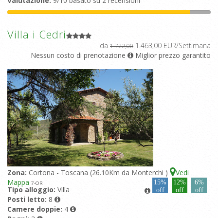
Valutazione:
9/10 basato su 2 recensioni
Villa i Cedri
da
1.463,00 EUR/Settimana
1.722,00
Nessun costo di prenotazione
Miglior prezzo garantito
Zona:
Cortona - Toscana (26.10Km da Monterchi )
Vedi
Mappa
15%
12%
6%
7
-OR
Tipo alloggio:
Villa
off
off
off
Posti letto:
8
Camere doppie:
4