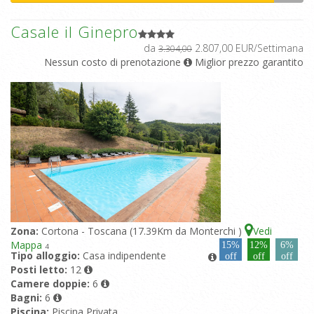
Casale il Ginepro
da
2.807,00 EUR/Settimana
3.304,00
Nessun costo di prenotazione
Miglior prezzo garantito
Zona:
Cortona - Toscana (17.39Km da Monterchi )
Vedi
Mappa
15%
12%
6%
4
Tipo alloggio:
Casa indipendente
off
off
off
Posti letto:
12
Camere doppie:
6
Bagni:
6
Piscina:
Piscina Privata