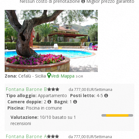
Nessun costo di prenotazione
Miglior prezzo garantito
Zona:
Cefalù - Sicilia
Vedi Mappa
3
-OR
Fontana Barone B
da 777,00 EUR/Settimana
Tipo alloggio:
Appartamento
Posti letto:
4-5
Camere doppie:
2
Bagni:
1
Piscina:
Piscina in comune
Valutazione:
10/10 basato su 1
recensioni
Fontana Barone A
da 777,00 EUR/Settimana