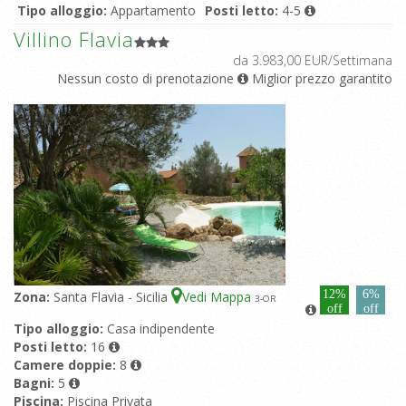
Tipo alloggio:
Appartamento
Posti letto:
4-5
Camere doppie:
2
Bagni:
1
Villino Flavia
Piscina:
Piscina in comune
da 3.983,00 EUR/Settimana
Nessun costo di prenotazione
Miglior prezzo garantito
12%
6%
Zona:
Santa Flavia - Sicilia
Vedi Mappa
3
-OR
off
off
Tipo alloggio:
Casa indipendente
Posti letto:
16
Camere doppie:
8
Bagni:
5
Piscina:
Piscina Privata