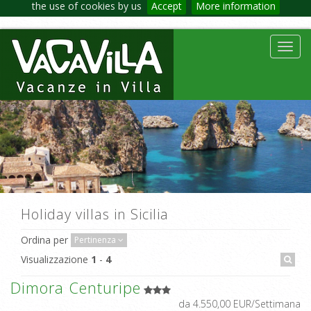
the use of cookies by us
Accept
More information
Toggl
navig
Holiday villas in Sicilia
Ordina per
Pertinenza
Visualizzazione
1
-
4
Dimora Centuripe
da 4.550,00 EUR/Settimana