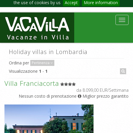
the use of cookies by us
Accept
More information
Toggl
navig
Holiday villas in Lombardia
Ordina per
Pertinenza
Visualizzazione
1
-
1
Villa Franciacorta
da 8.099,00 EUR/Settimana
Nessun costo di prenotazione
Miglior prezzo garantito