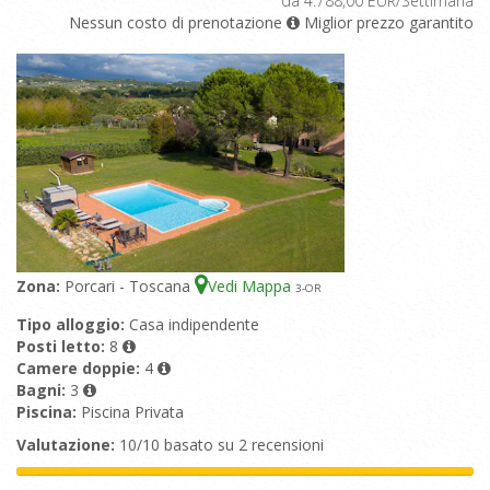
da 4.788,00 EUR/Settimana
Nessun costo di prenotazione
Miglior prezzo garantito
Zona:
Porcari - Toscana
Vedi Mappa
3
-OR
Tipo alloggio:
Casa indipendente
Posti letto:
8
Camere doppie:
4
Bagni:
3
Piscina:
Piscina Privata
Valutazione:
10/10 basato su 2 recensioni