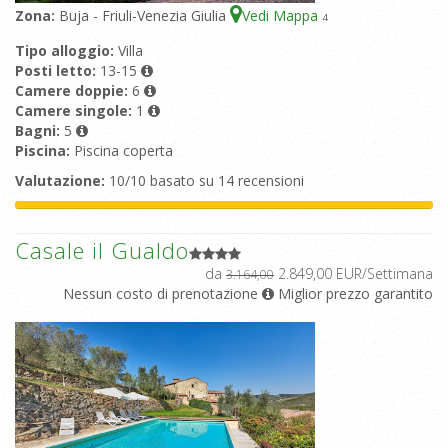
Zona:
Buja - Friuli-Venezia Giulia
Vedi Mappa
4
Tipo alloggio:
Villa
Posti letto:
13-15
Camere doppie:
6
Camere singole:
1
Bagni:
5
Piscina:
Piscina coperta
Valutazione:
10/10 basato su 14 recensioni
Casale il Gualdo
da
2.849,00 EUR/Settimana
3.164,00
Nessun costo di prenotazione
Miglior prezzo garantito