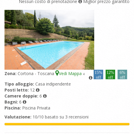
Nessun costo di prenotazione
Miglior prezzo garantito
15%
12%
6%
Zona:
Cortona - Toscana
Vedi Mappa
4
off
off
off
Tipo alloggio:
Casa indipendente
Posti letto:
12
Camere doppie:
6
Bagni:
6
Piscina:
Piscina Privata
Valutazione:
10/10 basato su 3 recensioni