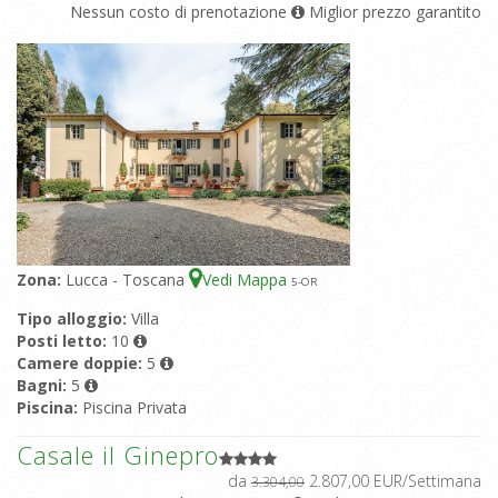
Nessun costo di prenotazione
Miglior prezzo garantito
Zona:
Lucca - Toscana
Vedi Mappa
5
-OR
Tipo alloggio:
Villa
Posti letto:
10
Camere doppie:
5
Bagni:
5
Piscina:
Piscina Privata
Casale il Ginepro
da
2.807,00 EUR/Settimana
3.304,00