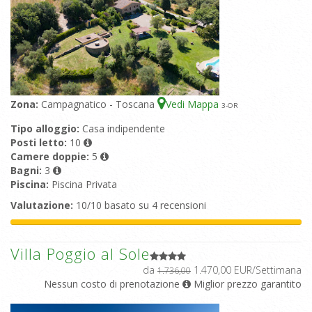
Zona:
Campagnatico - Toscana
Vedi Mappa
3
-OR
Tipo alloggio:
Casa indipendente
Posti letto:
10
Camere doppie:
5
Bagni:
3
Piscina:
Piscina Privata
Valutazione:
10/10 basato su 4 recensioni
Villa Poggio al Sole
da
1.470,00 EUR/Settimana
1.736,00
Nessun costo di prenotazione
Miglior prezzo garantito