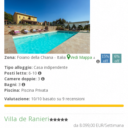
15%
6%
Zona:
Foiano della Chiana - Italia
Vedi Mappa
4
off
off
Tipo alloggio:
Casa indipendente
Posti letto:
6-10
Camere doppie:
3
Bagni:
3
Piscina:
Piscina Privata
Valutazione:
10/10 basato su 9 recensioni
Villa de Ranieri
da 8.099,00 EUR/Settimana