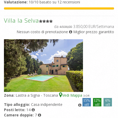
Valutazione:
10/10 basato su 12 recensioni
Villa la Selva
da
3.850,00 EUR/Settimana
4.536,00
Nessun costo di prenotazione
Miglior prezzo garantito
Zona:
Lastra a Signa - Toscana
Vedi Mappa
3
-OR
15%
12%
6%
Tipo alloggio:
Casa indipendente
off
off
off
Posti letto:
14
Camere doppie:
7