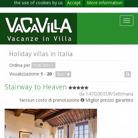
the use of cookies by us
Accept
More information
Toggl
navig
Holiday villas in Italia
Ordina per
Posti letto
Visualizzazione
1
-
20
Succ.
Stairway to Heaven
da 1.470,00 EUR/Settimana
Nessun costo di prenotazione
Miglior prezzo garantito