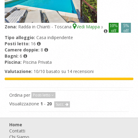
10%
5%
Zona:
Radda in Chianti - Toscana
Vedi Mappa
3
off
off
Tipo alloggio:
Casa indipendente
Posti letto:
16
Camere doppie:
8
Bagni:
6
Piscina:
Piscina Privata
Valutazione:
10/10 basato su 14 recensioni
Ordina per
Posti letto
Visualizzazione
1
-
20
Succ.
Home
Contatti
Chi Siamo