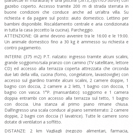
(barbecue in muratura) e una piscina (5x13,5)(01/05-30/09) con
gazebo coperto. Accesso tramite 200 m di strada sterrata in
buone condizioni che conduce anche ad un’altra villa. Su
richiesta e da pagare sul posto: aiuto domestico. Lettino per
bambini disponibile. Riscaldamento centrale e aria condizionata
in tutta la casa (eccetto la cucina). Parcheggio.
ATTENZIONE: Gli arrivi devono avvenire tra le 16:00 e le 19:00.
Un animale domestico fino a 30 kg è ammesso su richiesta e
contro pagamento.
INTERNI: (375 m2) P.T. rialzato: ingresso tramite alcuni scalini,
grande soggiorno/sala pranzo con camino (TV satellitare, lettore
CD) ed accesso alla terrazza coperta attrezzata che circonda
due lati della villa, cucina (forno, congelatore, lavastoviglie) con
accesso sul giardino tramite alcuni scalini, 2 camere doppie, 1
bagno con doccia, 2 camere a 2 letti, 1 bagno con doccia, 1
bagno con vasca. 1°P. (mansardato): soggiorno e 1 camera
doppia entrambi con accesso alla terrazza sul tetto, 1 bagno
con doccia. Una stanza al primo piano rimane chiusa.
Dall’ingresso una scala conduce al piano seminterrato: 2 camere
doppie, 2 bagni con doccia (1 lavatrice). Tutte le camere sono
dotate di ventilatori a soffitto.
DISTANZE: 2 km Vagliagli (negozio alimentari, farmacia,