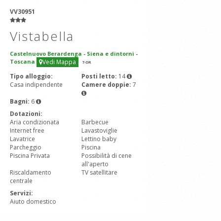
VV30951
Vistabella
Castelnuovo Berardenga
-
Siena e dintorni
-
Toscana
Vedi Mappa
7
-OR
Tipo alloggio:
Posti letto:
14
Casa indipendente
Camere doppie:
7
Bagni:
6
Dotazioni:
Aria condizionata
Barbecue
Internet free
Lavastoviglie
Lavatrice
Lettino baby
Parcheggio
Piscina
Piscina Privata
Possibilità di cene
all'aperto
Riscaldamento
TV satellitare
centrale
Servizi:
Aiuto domestico