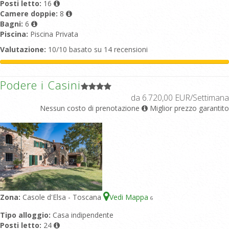
Posti letto:
16
Camere doppie:
8
Bagni:
6
Piscina:
Piscina Privata
Valutazione:
10/10 basato su 14 recensioni
Podere i Casini
da 6.720,00 EUR/Settimana
Nessun costo di prenotazione
Miglior prezzo garantito
Zona:
Casole d'Elsa - Toscana
Vedi Mappa
6
Tipo alloggio:
Casa indipendente
Posti letto:
24