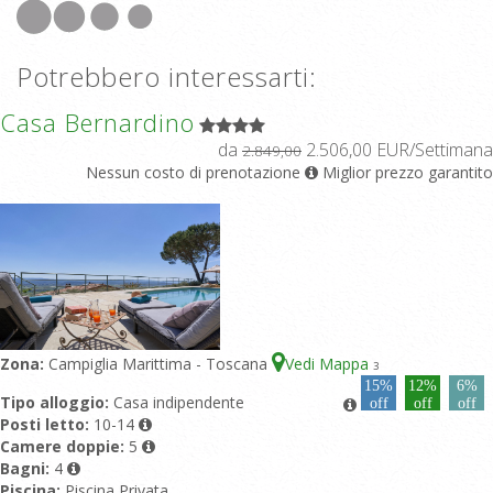
Potrebbero interessarti:
Casa Bernardino
da
2.506,00 EUR/Settimana
2.849,00
Nessun costo di prenotazione
Miglior prezzo garantito
Zona:
Campiglia Marittima - Toscana
Vedi Mappa
3
15%
12%
6%
Tipo alloggio:
Casa indipendente
off
off
off
Posti letto:
10-14
Camere doppie:
5
Bagni:
4
Piscina:
Piscina Privata