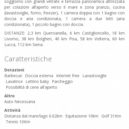
soggiorno con grandi vetrate e terrazza panoramica attrezzata
per colazioni all’aperto verso il mare e zona pranzo, cucina
(lavastoviglie, forno, freezer), 1 camera doppia con 1 bagno con
doccia e aria condizionata, 1 camera a due letti (aria
condizionata), 1 piccolo bagno con doccia.
DISTANZE: 2,3 km Quercianella, 6 km Castiglioncello, 18 km
Livorno, 38 km Bolgheri, 40 km Pisa, 58 km Volterra, 60 km
Lucca, 112 km Siena.
Caratteristiche
Dotazioni
Barbecue
Doccia esterna
Internet free
Lavastoviglie
Lavatrice
Lettino baby
Parcheggio
Possibilità di cene all'aperto
Altro
Auto Necessaria
Attività
Distanza dal mare/lago 0.02km
Equitazione 10km
Golf 31Km
Tennis 10Km