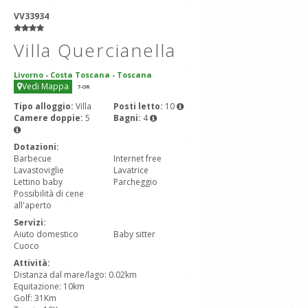
VV33934
Villa Quercianella
Livorno
-
Costa Toscana
-
Toscana
Vedi Mappa
7
-OR
Tipo alloggio:
Villa
Posti letto:
10
Camere doppie:
5
Bagni:
4
Dotazioni:
Barbecue
Internet free
Lavastoviglie
Lavatrice
Lettino baby
Parcheggio
Possibilità di cene
all'aperto
Servizi:
Aiuto domestico
Baby sitter
Cuoco
Attività:
Distanza dal mare/lago: 0.02km
Equitazione: 10km
Golf: 31Km