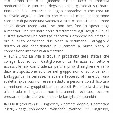
lato strada tenuto a giardino rustico ricco di macchia
mediterranea e pini, che degrada verso gli scogli sul mare.
Piacevole è la terrazzina in legno sopraelevata che crea un
piacevole angolo di lettura con vista sul mare. La posizione
consente di passare una vacanza a diretto contatto con il mare
senza dover usare l’auto se non per fare la spesa degli
alimentari. Una scalinata porta direttamente agli scogli sui quali
è stata ricavata una terrazza riservata. Comprese nel prezzo 3
ore di aiuto domestico due volte a settimana. L’alloggio è
dotato di aria condizionata in 2 camere al primo piano, e
connessione internet wi-fi all’esterno.
ATTENZIONE: La villa si trova in prossimità della statale che
collega Livorno con Castiglioncello. La terrazza sul tetto è
accessibile ma con prudenza perché priva di ringhiera e verrà
data a disposizione solo se nel gruppo non ci sono bambini.
L’alloggio per le terrazze, le scale e l’accesso al mare con una
scaletta ripida può non essere adatto a persone con difficoltà a
camminare o a gruppi di bambini piccoli. Essendo la villa vicino
alla strada e il giardino non interamente recintato, occorre
prestare massima attenzione per le famiglie con bambini.
INTERNI: (250 m2) P.T.: Ingresso, 2 camere doppie, 1 camera a
2 letti, 2 bagni con doccia, lavanderia (lavatrice ). 1°P.: ingresso,