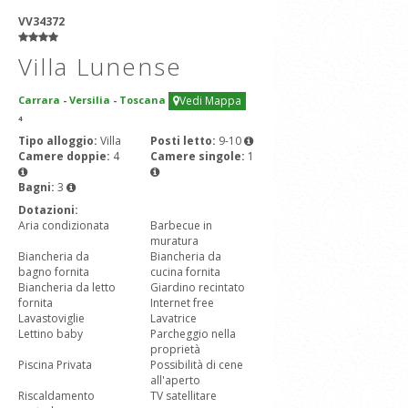
VV34372
Villa Lunense
Carrara
-
Versilia
-
Toscana
Vedi Mappa
4
Tipo alloggio:
Villa
Posti letto:
9-10
Camere doppie:
4
Camere singole:
1
Bagni:
3
Dotazioni:
Aria condizionata
Barbecue in
muratura
Biancheria da
Biancheria da
bagno fornita
cucina fornita
Biancheria da letto
Giardino recintato
fornita
Internet free
Lavastoviglie
Lavatrice
Lettino baby
Parcheggio nella
proprietà
Piscina Privata
Possibilità di cene
all'aperto
Riscaldamento
TV satellitare