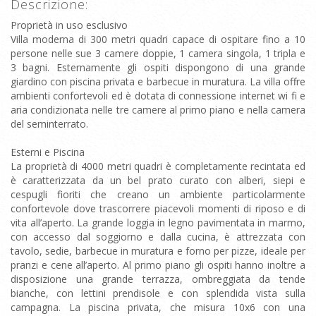
Descrizione:
Proprietà in uso esclusivo
Villa moderna di 300 metri quadri capace di ospitare fino a 10
persone nelle sue 3 camere doppie, 1 camera singola, 1 tripla e
3 bagni. Esternamente gli ospiti dispongono di una grande
giardino con piscina privata e barbecue in muratura. La villa offre
ambienti confortevoli ed è dotata di connessione internet wi fi e
aria condizionata nelle tre camere al primo piano e nella camera
del seminterrato.
Esterni e Piscina
La proprietà di 4000 metri quadri è completamente recintata ed
è caratterizzata da un bel prato curato con alberi, siepi e
cespugli fioriti che creano un ambiente particolarmente
confortevole dove trascorrere piacevoli momenti di riposo e di
vita all’aperto. La grande loggia in legno pavimentata in marmo,
con accesso dal soggiorno e dalla cucina, è attrezzata con
tavolo, sedie, barbecue in muratura e forno per pizze, ideale per
pranzi e cene all’aperto. Al primo piano gli ospiti hanno inoltre a
disposizione una grande terrazza, ombreggiata da tende
bianche, con lettini prendisole e con splendida vista sulla
campagna. La piscina privata, che misura 10x6 con una