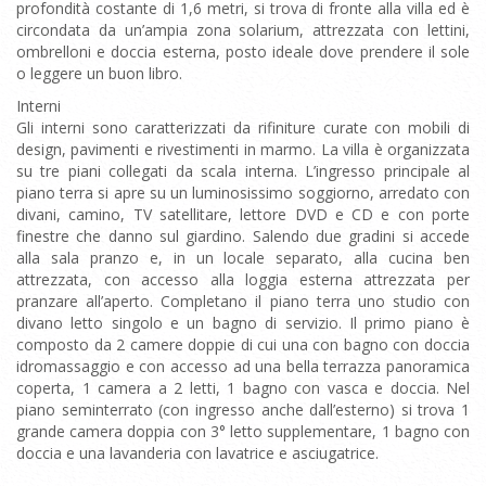
profondità costante di 1,6 metri, si trova di fronte alla villa ed è
circondata da un’ampia zona solarium, attrezzata con lettini,
ombrelloni e doccia esterna, posto ideale dove prendere il sole
o leggere un buon libro.
Interni
Gli interni sono caratterizzati da rifiniture curate con mobili di
design, pavimenti e rivestimenti in marmo. La villa è organizzata
su tre piani collegati da scala interna. L’ingresso principale al
piano terra si apre su un luminosissimo soggiorno, arredato con
divani, camino, TV satellitare, lettore DVD e CD e con porte
finestre che danno sul giardino. Salendo due gradini si accede
alla sala pranzo e, in un locale separato, alla cucina ben
attrezzata, con accesso alla loggia esterna attrezzata per
pranzare all’aperto. Completano il piano terra uno studio con
divano letto singolo e un bagno di servizio. Il primo piano è
composto da 2 camere doppie di cui una con bagno con doccia
idromassaggio e con accesso ad una bella terrazza panoramica
coperta, 1 camera a 2 letti, 1 bagno con vasca e doccia. Nel
piano seminterrato (con ingresso anche dall’esterno) si trova 1
grande camera doppia con 3° letto supplementare, 1 bagno con
doccia e una lavanderia con lavatrice e asciugatrice.