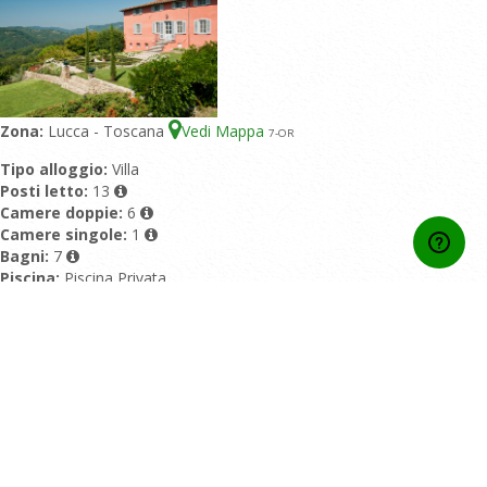
Zona:
Lucca - Toscana
Vedi Mappa
7
-OR
Tipo alloggio:
Villa
Posti letto:
13
Camere doppie:
6
Camere singole:
1
Bagni:
7
Piscina:
Piscina Privata
Disponibile anche come:
Home
Contatti
Chi Siamo
Condizioni generali di contratto
Privacy Policy