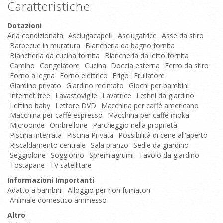
Caratteristiche
Dotazioni
Aria condizionata
Asciugacapelli
Asciugatrice
Asse da stiro
Barbecue in muratura
Biancheria da bagno fornita
Biancheria da cucina fornita
Biancheria da letto fornita
Camino
Congelatore
Cucina
Doccia esterna
Ferro da stiro
Forno a legna
Forno elettrico
Frigo
Frullatore
Giardino privato
Giardino recintato
Giochi per bambini
Internet free
Lavastoviglie
Lavatrice
Lettini da giardino
Lettino baby
Lettore DVD
Macchina per caffé americano
Macchina per caffé espresso
Macchina per caffé moka
Microonde
Ombrellone
Parcheggio nella proprietà
Piscina interrata
Piscina Privata
Possibilità di cene all'aperto
Riscaldamento centrale
Sala pranzo
Sedie da giardino
Seggiolone
Soggiorno
Spremiagrumi
Tavolo da giardino
Tostapane
TV satellitare
Informazioni Importanti
Adatto a bambini
Alloggio per non fumatori
Animale domestico ammesso
Altro