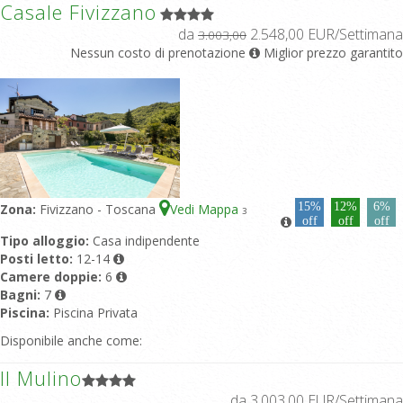
Casale Fivizzano
da
2.548,00 EUR/Settimana
3.003,00
Nessun costo di prenotazione
Miglior prezzo garantito
15%
12%
6%
Zona:
Fivizzano - Toscana
Vedi Mappa
3
off
off
off
Tipo alloggio:
Casa indipendente
Posti letto:
12-14
Camere doppie:
6
Bagni:
7
Piscina:
Piscina Privata
Disponibile anche come:
Il Mulino
da 3.003,00 EUR/Settimana