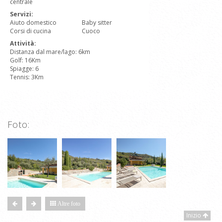
centrale
Servizi:
Aiuto domestico
Baby sitter
Corsi di cucina
Cuoco
Attività:
Distanza dal mare/lago: 6km
Golf: 16Km
Spiagge: 6
Tennis: 3Km
Foto:
Altre foto
Inizio