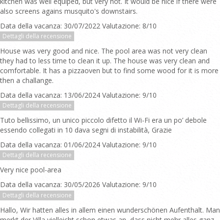
kitchen was well equiped, but very hot. It would be nice if there were
also screens agains musquito's downstairs.
Data della vacanza: 30/07/2022 Valutazione: 8/10
Dettagli della recensione
House was very good and nice. The pool area was not very clean
they had to less time to clean it up. The house was very clean and
comfortable. It has a pizzaoven but to find some wood for it is more
then a challange.
Data della vacanza: 13/06/2024 Valutazione: 9/10
Dettagli della recensione
Tuto bellissimo, un unico piccolo difetto il Wi-Fi era un po’ debole
essendo collegati in 10 dava segni di instabilità, Grazie
Data della vacanza: 01/06/2024 Valutazione: 9/10
Dettagli della recensione
Very nice pool-area
Data della vacanza: 30/05/2026 Valutazione: 9/10
Dettagli della recensione
Hallo, Wir hatten alles in allem einen wunderschönen Aufenthalt. Man
merkt der Villa vielleicht schon etwas an, dass nicht mehr alles ganz