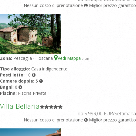
Nessun costo di prenotazione
Miglior prezzo garantito
Zona:
Pescaglia - Toscana
Vedi Mappa
7
-OR
Tipo alloggio:
Casa indipendente
Posti letto:
10
Camere doppie:
5
Bagni:
6
Piscina:
Piscina Privata
Villa Bellaria
da 5.999,00 EUR/Settimana
Nessun costo di prenotazione
Miglior prezzo garantito