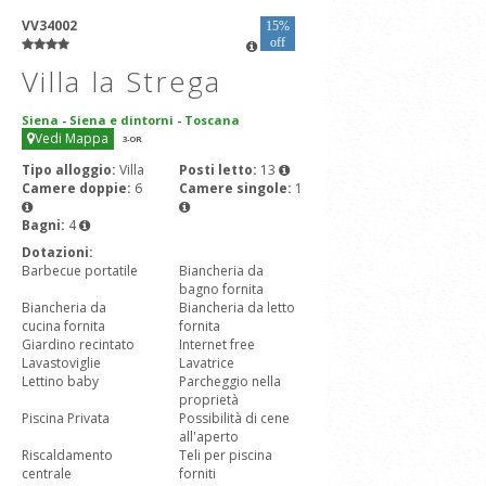
VV34002
15%
off
Villa la Strega
Siena
-
Siena e dintorni
-
Toscana
Vedi Mappa
3
-OR
Tipo alloggio:
Villa
Posti letto:
13
Camere doppie:
6
Camere singole:
1
Bagni:
4
Dotazioni:
Barbecue portatile
Biancheria da
bagno fornita
Biancheria da
Biancheria da letto
cucina fornita
fornita
Giardino recintato
Internet free
Lavastoviglie
Lavatrice
Lettino baby
Parcheggio nella
proprietà
Piscina Privata
Possibilità di cene
all'aperto
Riscaldamento
Teli per piscina
centrale
forniti