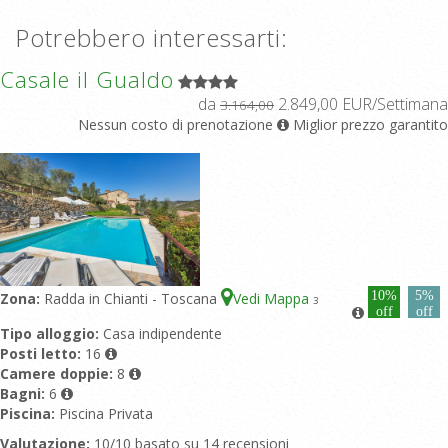
Potrebbero interessarti:
Casale il Gualdo
da
2.849,00 EUR/Settimana
3.164,00
Nessun costo di prenotazione
Miglior prezzo garantito
10%
5%
Zona:
Radda in Chianti - Toscana
Vedi Mappa
3
off
off
Tipo alloggio:
Casa indipendente
Posti letto:
16
Camere doppie:
8
Bagni:
6
Piscina:
Piscina Privata
Valutazione:
10/10 basato su 14 recensioni