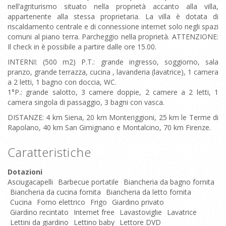
nell’agriturismo situato nella proprietà accanto alla villa,
appartenente alla stessa proprietaria. La villa è dotata di
riscaldamento centrale e di connessione internet solo negli spazi
comuni al piano terra. Parcheggio nella proprietà. ATTENZIONE:
Il check in è possibile a partire dalle ore 15.00.
INTERNI: (500 m2) P.T.: grande ingresso, soggiorno, sala
pranzo, grande terrazza, cucina , lavanderia (lavatrice), 1 camera
a 2 letti, 1 bagno con doccia, WC.
1°P.: grande salotto, 3 camere doppie, 2 camere a 2 letti, 1
camera singola di passaggio, 3 bagni con vasca.
DISTANZE: 4 km Siena, 20 km Monteriggioni, 25 km le Terme di
Rapolano, 40 km San Gimignano e Montalcino, 70 km Firenze.
Caratteristiche
Dotazioni
Asciugacapelli
Barbecue portatile
Biancheria da bagno fornita
Biancheria da cucina fornita
Biancheria da letto fornita
Cucina
Forno elettrico
Frigo
Giardino privato
Giardino recintato
Internet free
Lavastoviglie
Lavatrice
Lettini da giardino
Lettino baby
Lettore DVD