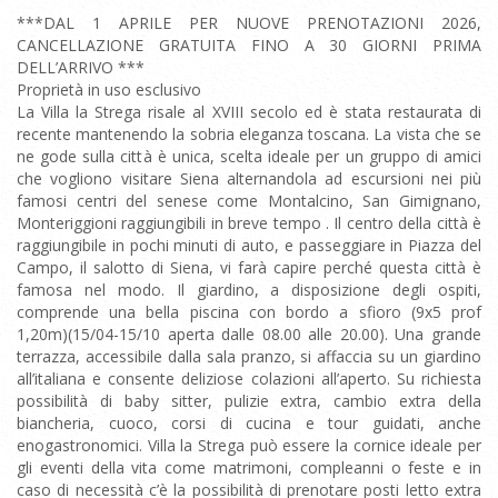
***DAL 1 APRILE PER NUOVE PRENOTAZIONI 2026,
CANCELLAZIONE GRATUITA FINO A 30 GIORNI PRIMA
DELL’ARRIVO ***
Proprietà in uso esclusivo
La Villa la Strega risale al XVIII secolo ed è stata restaurata di
recente mantenendo la sobria eleganza toscana. La vista che se
ne gode sulla città è unica, scelta ideale per un gruppo di amici
che vogliono visitare Siena alternandola ad escursioni nei più
famosi centri del senese come Montalcino, San Gimignano,
Monteriggioni raggiungibili in breve tempo . Il centro della città è
raggiungibile in pochi minuti di auto, e passeggiare in Piazza del
Campo, il salotto di Siena, vi farà capire perché questa città è
famosa nel modo. Il giardino, a disposizione degli ospiti,
comprende una bella piscina con bordo a sfioro (9x5 prof
1,20m)(15/04-15/10 aperta dalle 08.00 alle 20.00). Una grande
terrazza, accessibile dalla sala pranzo, si affaccia su un giardino
all’italiana e consente deliziose colazioni all’aperto. Su richiesta
possibilità di baby sitter, pulizie extra, cambio extra della
biancheria, cuoco, corsi di cucina e tour guidati, anche
enogastronomici. Villa la Strega può essere la cornice ideale per
gli eventi della vita come matrimoni, compleanni o feste e in
caso di necessità c’è la possibilità di prenotare posti letto extra