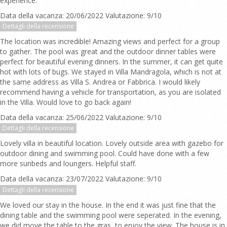
experience.
Data della vacanza: 20/06/2022 Valutazione: 9/10
Dettagli della recensione
The location was incredible! Amazing views and perfect for a group
to gather. The pool was great and the outdoor dinner tables were
perfect for beautiful evening dinners. In the summer, it can get quite
hot with lots of bugs. We stayed in Villa Mandragola, which is not at
the same address as Villa S. Andrea or Fabbrica. I would likely
recommend having a vehicle for transportation, as you are isolated
in the Villa. Would love to go back again!
Data della vacanza: 25/06/2022 Valutazione: 9/10
Dettagli della recensione
Lovely villa in beautiful location. Lovely outside area with gazebo for
outdoor dining and swimming pool. Could have done with a few
more sunbeds and loungers. Helpful staff.
Data della vacanza: 23/07/2022 Valutazione: 9/10
Dettagli della recensione
We loved our stay in the house. In the end it was just fine that the
dining table and the swimming pool were seperated. In the evening,
we did move the table to the gras, to enjoy the view. The house is in