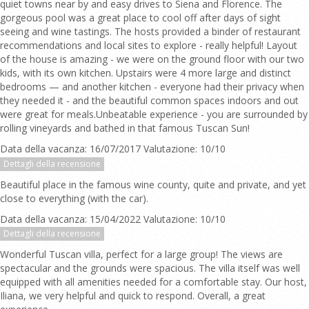
quiet towns near by and easy drives to Siena and Florence. The
gorgeous pool was a great place to cool off after days of sight
seeing and wine tastings. The hosts provided a binder of restaurant
recommendations and local sites to explore - really helpful! Layout
of the house is amazing - we were on the ground floor with our two
kids, with its own kitchen. Upstairs were 4 more large and distinct
bedrooms — and another kitchen - everyone had their privacy when
they needed it - and the beautiful common spaces indoors and out
were great for meals.Unbeatable experience - you are surrounded by
rolling vineyards and bathed in that famous Tuscan Sun!
Data della vacanza: 16/07/2017 Valutazione: 10/10
Dettagli della recensione
Beautiful place in the famous wine county, quite and private, and yet
close to everything (with the car).
Data della vacanza: 15/04/2022 Valutazione: 10/10
Dettagli della recensione
Wonderful Tuscan villa, perfect for a large group! The views are
spectacular and the grounds were spacious. The villa itself was well
equipped with all amenities needed for a comfortable stay. Our host,
Iliana, we very helpful and quick to respond. Overall, a great