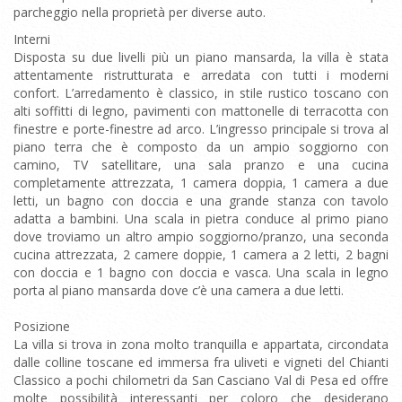
parcheggio nella proprietà per diverse auto.
Interni
Disposta su due livelli più un piano mansarda, la villa è stata
attentamente ristrutturata e arredata con tutti i moderni
confort. L’arredamento è classico, in stile rustico toscano con
alti soffitti di legno, pavimenti con mattonelle di terracotta con
finestre e porte-finestre ad arco. L’ingresso principale si trova al
piano terra che è composto da un ampio soggiorno con
camino, TV satellitare, una sala pranzo e una cucina
completamente attrezzata, 1 camera doppia, 1 camera a due
letti, un bagno con doccia e una grande stanza con tavolo
adatta a bambini. Una scala in pietra conduce al primo piano
dove troviamo un altro ampio soggiorno/pranzo, una seconda
cucina attrezzata, 2 camere doppie, 1 camera a 2 letti, 2 bagni
con doccia e 1 bagno con doccia e vasca. Una scala in legno
porta al piano mansarda dove c’è una camera a due letti.
Posizione
La villa si trova in zona molto tranquilla e appartata, circondata
dalle colline toscane ed immersa fra uliveti e vigneti del Chianti
Classico a pochi chilometri da San Casciano Val di Pesa ed offre
molte possibilità interessanti per coloro che desiderano