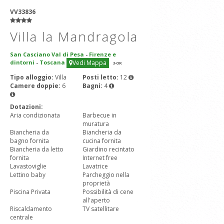
VV33836
Villa la Mandragola
San Casciano Val di Pesa
-
Firenze e
dintorni
-
Toscana
Vedi Mappa
3
-OR
Tipo alloggio:
Villa
Posti letto:
12
Camere doppie:
6
Bagni:
4
Dotazioni:
Aria condizionata
Barbecue in
muratura
Biancheria da
Biancheria da
bagno fornita
cucina fornita
Biancheria da letto
Giardino recintato
fornita
Internet free
Lavastoviglie
Lavatrice
Lettino baby
Parcheggio nella
proprietà
Piscina Privata
Possibilità di cene
all'aperto
Riscaldamento
TV satellitare
centrale