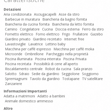
Dotazioni
Aria condizionata
Asciugacapelli
Asse da stiro
Barbecue in muratura
Biancheria da bagno fornita
Biancheria da cucina fornita
Biancheria da letto fornita
Camino
Congelatore
Cucina
Doccia esterna
Ferro da stiro
Fornetto elettrico
Forno elettrico
Frigo
Frullatore
Gazebo
Giardino privato
Giardino recintato
Internet free
Lavastoviglie
Lavatrice
Lettino baby
Macchina per caffé espresso
Macchina per caffé moka
Microonde
Ombrellone
Parcheggio nella proprietà
Piscina illuminata
Piscina interrata
Piscina Privata
Piscina recintata
Possibilità di cene all'aperto
Riscaldamento centrale
Robot da cucina
Sala pranzo
Salotto
Sdraio
Sedie da giardino
Seggiolone
Soggiorno
Spremiagrumi
Tavolo da giardino
Tostapane
TV satellitare
Zanzariere
Informazioni Importanti
Adatta a matrimoni
Adatto a bambini
Animale domestico ammesso
Altro