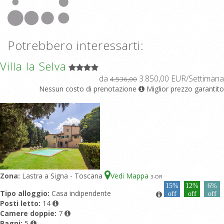
Potrebbero interessarti:
Villa la Selva
da
3.850,00 EUR/Settimana
4.536,00
Nessun costo di prenotazione
Miglior prezzo garantito
Zona:
Lastra a Signa - Toscana
Vedi Mappa
3
-OR
15%
12%
6%
Tipo alloggio:
Casa indipendente
off
off
off
Posti letto:
14
Camere doppie:
7
Bagni:
5