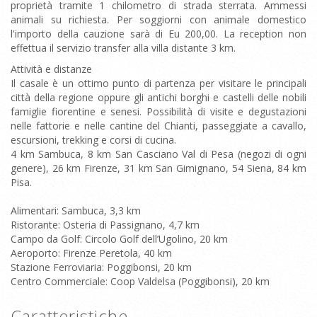
proprietà tramite 1 chilometro di strada sterrata. Ammessi
animali su richiesta. Per soggiorni con animale domestico
l'importo della cauzione sarà di Eu 200,00. La reception non
effettua il servizio transfer alla villa distante 3 km.
Attività e distanze
Il casale è un ottimo punto di partenza per visitare le principali
città della regione oppure gli antichi borghi e castelli delle nobili
famiglie fiorentine e senesi. Possibilità di visite e degustazioni
nelle fattorie e nelle cantine del Chianti, passeggiate a cavallo,
escursioni, trekking e corsi di cucina.
4 km Sambuca, 8 km San Casciano Val di Pesa (negozi di ogni
genere), 26 km Firenze, 31 km San Gimignano, 54 Siena, 84 km
Pisa.
Alimentari: Sambuca, 3,3 km
Ristorante: Osteria di Passignano, 4,7 km
Campo da Golf: Circolo Golf dell’Ugolino, 20 km
Aeroporto: Firenze Peretola, 40 km
Stazione Ferroviaria: Poggibonsi, 20 km
Centro Commerciale: Coop Valdelsa (Poggibonsi), 20 km
Caratteristiche