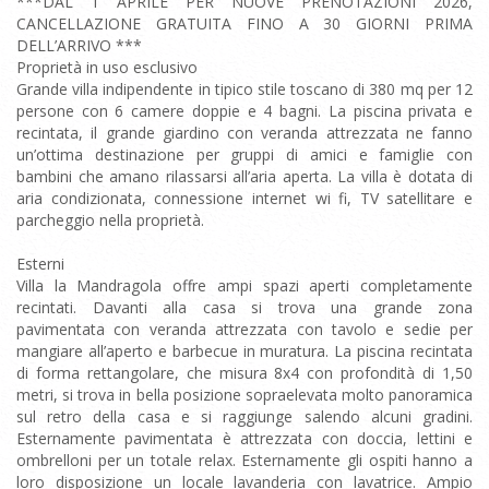
***DAL 1 APRILE PER NUOVE PRENOTAZIONI 2026,
CANCELLAZIONE GRATUITA FINO A 30 GIORNI PRIMA
DELL’ARRIVO ***
Proprietà in uso esclusivo
Grande villa indipendente in tipico stile toscano di 380 mq per 12
persone con 6 camere doppie e 4 bagni. La piscina privata e
recintata, il grande giardino con veranda attrezzata ne fanno
un’ottima destinazione per gruppi di amici e famiglie con
bambini che amano rilassarsi all’aria aperta. La villa è dotata di
aria condizionata, connessione internet wi fi, TV satellitare e
parcheggio nella proprietà.
Esterni
Villa la Mandragola offre ampi spazi aperti completamente
recintati. Davanti alla casa si trova una grande zona
pavimentata con veranda attrezzata con tavolo e sedie per
mangiare all’aperto e barbecue in muratura. La piscina recintata
di forma rettangolare, che misura 8x4 con profondità di 1,50
metri, si trova in bella posizione sopraelevata molto panoramica
sul retro della casa e si raggiunge salendo alcuni gradini.
Esternamente pavimentata è attrezzata con doccia, lettini e
ombrelloni per un totale relax. Esternamente gli ospiti hanno a
loro disposizione un locale lavanderia con lavatrice. Ampio